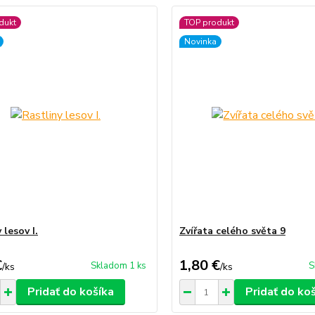
dukt
TOP produkt
Novinka
 lesov I.
Zvířata celého světa 9
€
1,80 €
Skladom 1 ks
S
/
ks
/
ks
Pridať do košíka
Pridať do ko