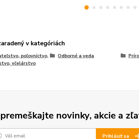
zaradený v kategóriách
teľstvo, poľovníctvo,
Odborné a veda
Prír
stvo, včelárstvo
premeškajte novinky, akcie a zľa
Prihlásiť sa