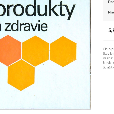
Dos
Nie
5,
Číslo p
Stav kn
Väzba:
Jazyk:
Strážiť