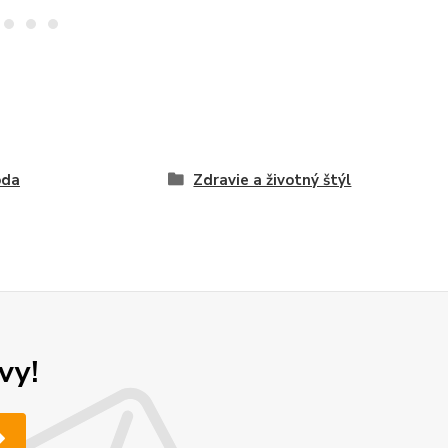
oda
Zdravie a životný štýl
vy!