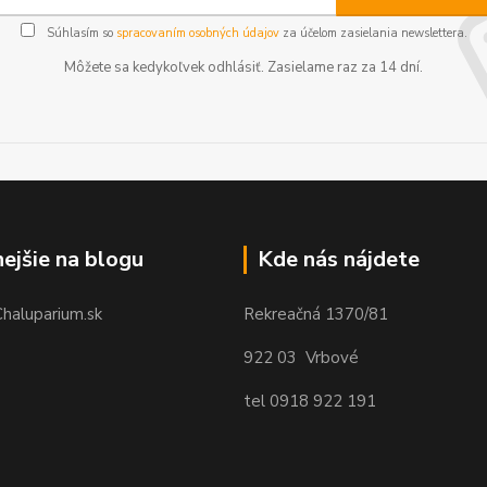
Súhlasím so
spracovaním osobných údajov
za účelom zasielania newslettera.
Môžete sa kedykoľvek odhlásiť. Zasielame raz za 14 dní.
nejšie na blogu
Kde nás nájdete
Chaluparium.sk
Rekreačná 1370/81
922 03 Vrbové
tel 0918 922 191