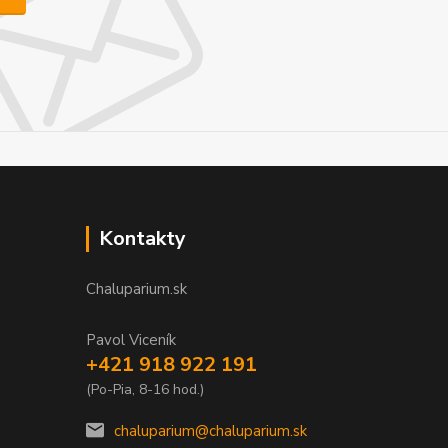
Kontakty
Chaluparium.sk
Pavol Viceník
+421 918 922 191
(Po-Pia, 8-16 hod.)
chaluparium@chaluparium.sk