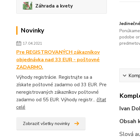
Záhrada a kvety
Jedinečné
Novinky
Ponúkame 
podobe ori
predmetov
17.04.2021
Pre REGISTROVANÝCH zákazníkov
objednávka nad 33 EUR - poštovné
ZADARMO.
Kompl
Výhody registrácie. Registrujte sa a
získate poštovné zadarmo od 33 EUR. Pre
neregistrovaných zákazníkov poštovné
Komple
zadarmo od 55 EUR. Výhody registr...
čítať
celé
Ivan Do
Obsah k
Zobraziť všetky novinky
Slová a