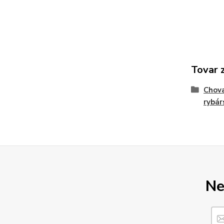
Tovar 
Chova
rybár
Ne