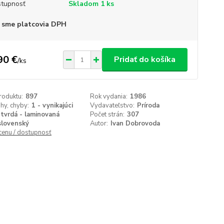
tupnosť
Skladom 1 ks
 sme platcovia DPH
90 €
Pridať do košíka
/
ks
roduktu:
897
Rok vydania:
1986
ihy, chyby:
1 - vynikajúci
Vydavateľstvo:
Príroda
tvrdá - laminovaná
Počet strán:
307
slovenský
Autor:
Ivan Dobrovoda
 cenu / dostupnosť