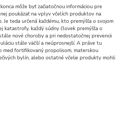
 dokonca môže byť začiatočnou informáciou pre
v nej poukázať na vplyv včelích produktov na
ôb. Je teda určená každému, kto premýšľa o svojom
kej katastrofy, každý súdny človek premýšľa o
ustále nové choroby a pri nedostatočnej prevencii
láciu stále väčší a neúprosnejší. A práve tu
bo med fortifikovaný propolisom, materskou
iečivých bylín, alebo ostatné včelie produkty mohli