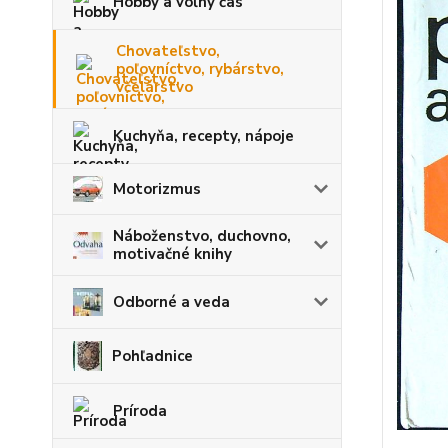
Hobby a voľný čas
Chovateľstvo,
poľovníctvo, rybárstvo,
včelárstvo
Kuchyňa, recepty, nápoje
Motorizmus
Náboženstvo, duchovno,
motivačné knihy
Odborné a veda
Pohľadnice
Príroda