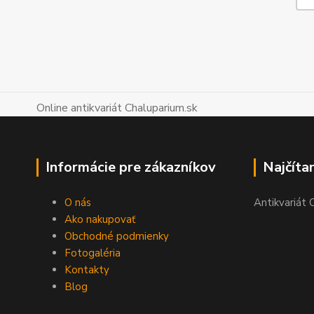
Online antikvariát Chaluparium.sk
Informácie pre zákazníkov
Najčíta
O nás
Antikvariát 
Ako nakupovať
Obchodné podmienky
Fotogaléria
Kontakty
Blog