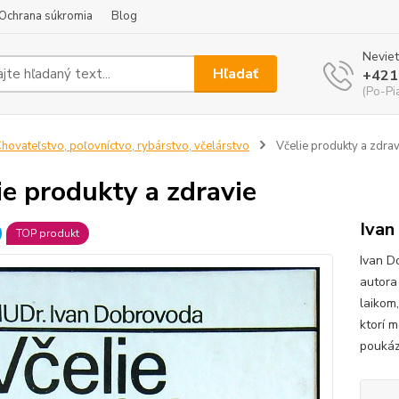
Ochrana súkromia
Blog
Neviet
Hľadať
+421
(Po-Pi
hovateľstvo, poľovníctvo, rybárstvo, včelárstvo
Včelie produkty a zdrav
ie produkty a zdravie
Ivan
TOP produkt
Ivan D
autora 
laikom
ktorí 
poukáz