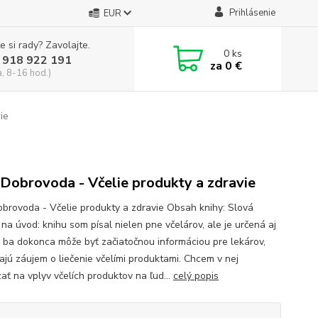
Prihlásenie
EUR
e si rady? Zavolajte.
0
ks
 918 922 191
za
0 €
a, 8-16 hod.)
ie
 Dobrovoda - Včelie produkty a zdravie
obrovoda - Včelie produkty a zdravie Obsah knihy: Slová
na úvod: knihu som písal nielen pne včelárov, ale je určená aj
, ba dokonca môže byť začiatočnou informáciou pre lekárov,
majú záujem o liečenie včelími produktami. Chcem v nej
ať na vplyv včelích produktov na ľud...
celý popis