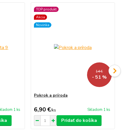
TOP produkt
TO
Akcia
Ak
Novinka
No
14 €
- 51 %
Pokrok a príroda
Vš
6,90 €
4,
kladom 1 ks
Skladom 1 ks
/
ks
šíka
Pridať do košíka