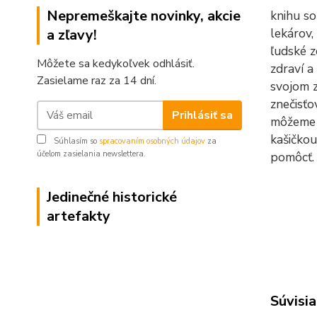
Nepremeškajte novinky, akcie
knihu so
lekárov,
a zľavy!
ľudské z
Môžete sa kedykoľvek odhlásiť.
zdraví a
Zasielame raz za 14 dní.
svojom z
znečisťo
Prihlásiť sa
môžeme p
kašičkou
Súhlasím so
spracovaním osobných údajov
za
účelom zasielania newslettera.
pomôcť.
Jedinečné historické
artefakty
Súvisia