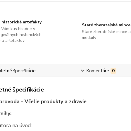
 historické artefakty
Staré zberateľské mince
Vám kus histórie v
Staré zberateľské mince a
ginálnych historických
medaily
 a artefaktov
etné špecifikácie
Komentáre
0
tné špecifikácie
brovoda - Včelie produkty a zdravie
nihy:
utora na úvod: