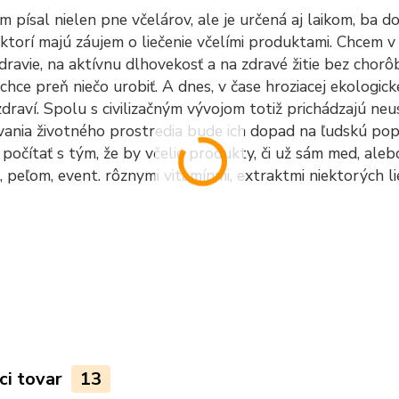
m písal nielen pne včelárov, ale je určená aj laikom, ba
 ktorí majú záujem o liečenie včelími produktami. Chcem 
dravie, na aktívnu dlhovekosť a na zdravé žitie bez chor
 chce preň niečo urobiť. A dnes, v čase hroziacej ekologic
draví. Spolu s civilizačným vývojom totiž prichádzajú ne
vania životného prostredia bude ich dopad na ľudskú popu
očítať s tým, že by včelie produkty, či už sám med, ale
, peľom, event. rôznymi vitamínmi, extraktmi niektorých l
ci tovar
13