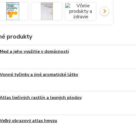
é produkty
Med a jeho využitie v domácnosti
Vonné tyčinky a jiné aromatické látky
Atlas liečivých rastlín a lesných plodov
Veľký obrazový atlas hmyzu