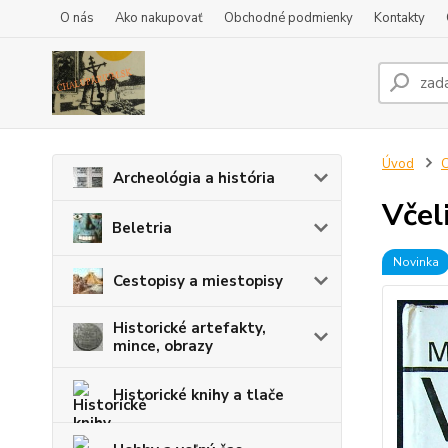
O nás
Ako nakupovať
Obchodné podmienky
Kontakty
Úvod
C
Archeológia a história
Včel
Beletria
Novinka
Cestopisy a miestopisy
Historické artefakty,
mince, obrazy
Historické knihy a tlače