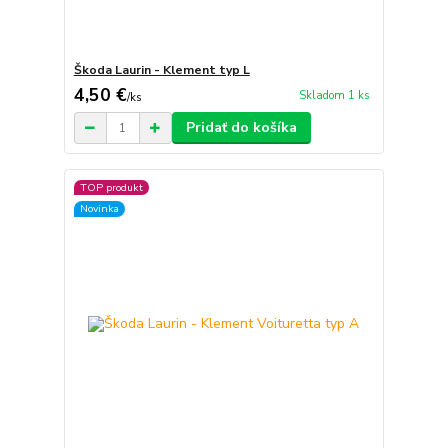
Škoda Laurin - Klement typ L
4,50 €
Skladom 1 ks
/
ks
Pridať do košíka
TOP produkt
Novinka