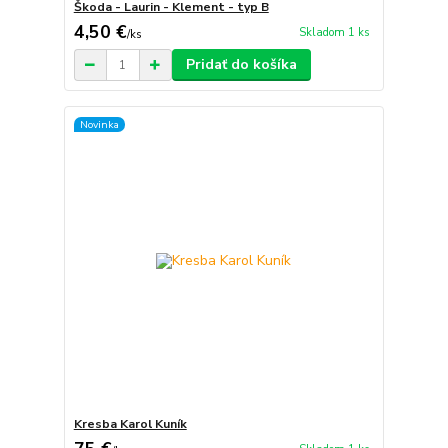
Škoda - Laurin - Klement - typ B
4,50 €
Skladom 1 ks
/
ks
Pridať do košíka
Novinka
Kresba Karol Kuník