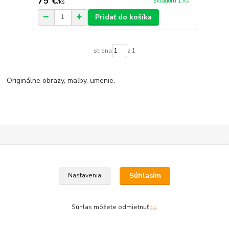
75 €
Skladom 1 ks
/
ks
Pridať do košíka
strana
z 1
Originálne obrazy, maľby, umenie.
Jedinečné historické artefakty
Ponúkame Vám kus histórie v podobe originálnych historických
predmetov a artefaktov
Súhlasím
Nastavenia
Staré zberateľské mince
Staré zberateľské mince a medaily
Súhlas môžete odmietnuť
tu
.
Obrazy a umenie