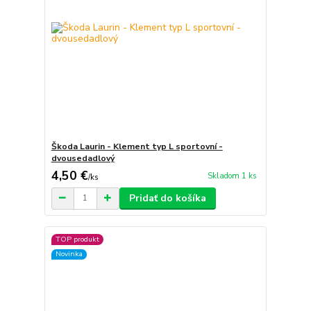
Škoda Laurin - Klement typ L sportovní -
dvousedadlový
4,50 €
Skladom 1 ks
/
ks
Pridať do košíka
TOP produkt
Novinka