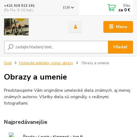
0
ks
+421 918 922 191
EUR
za
0 €
(Po-Pia, 8-16 hod.)
Menu
Hľadať
Úvod
Historické artefakty, mince, obrazy
Obrazy a umenie
Obrazy a umenie
Predstavujeme Vám originálne umelecké diela známych, aj menej
známych autorov. Všetky diela sú originály, s reálnymi
fotografiami.
Najpredávanejšie
Škoda - Laurin - Klement - typ B