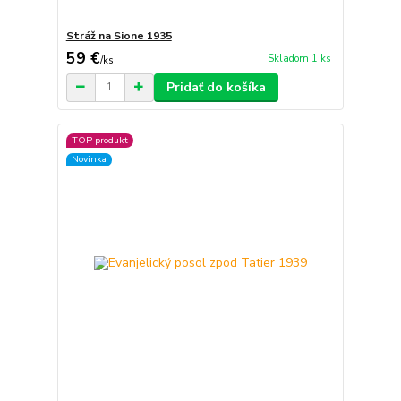
Stráž na Sione 1935
59 €
Skladom 1 ks
/
ks
Pridať do košíka
TOP produkt
Novinka