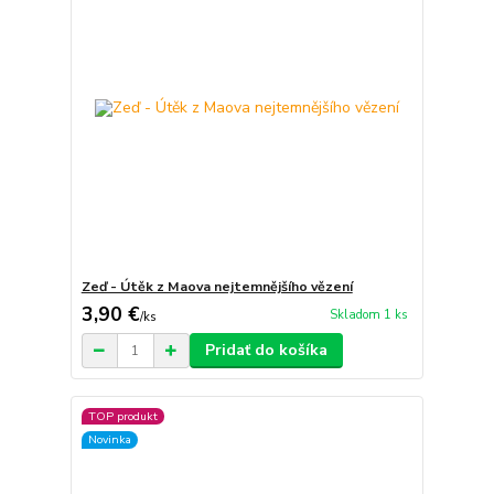
Zeď - Útěk z Maova nejtemnějšího vězení
3,90 €
Skladom 1 ks
/
ks
Pridať do košíka
TOP produkt
Novinka