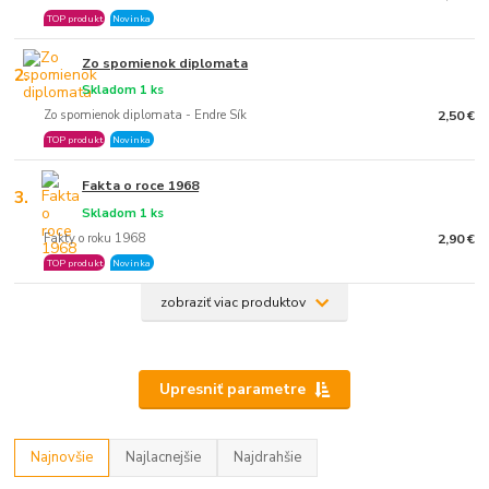
TOP produkt
Novinka
Zo spomienok diplomata
2.
Skladom 1 ks
Zo spomienok diplomata - Endre Sík
2,50 €
TOP produkt
Novinka
Fakta o roce 1968
3.
Skladom 1 ks
Fakty o roku 1968
2,90 €
TOP produkt
Novinka
zobraziť viac produktov
Upresniť parametre
Najnovšie
Najlacnejšie
Najdrahšie