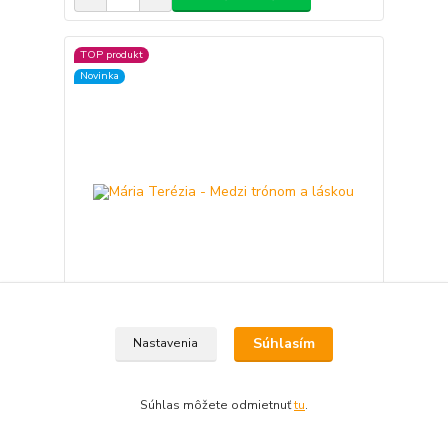
TOP produkt
Novinka
Súhlasím
Nastavenia
Mária Terézia - Medzi trónom a láskou
7,90 €
Skladom 1 ks
/
ks
Súhlas môžete odmietnuť
tu
.
Pridať do košíka