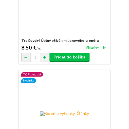
Trpišovský Úplný příběh milionového trenéra
8,50 €
Skladom 1 ks
/
ks
Pridať do košíka
TOP produkt
Novinka