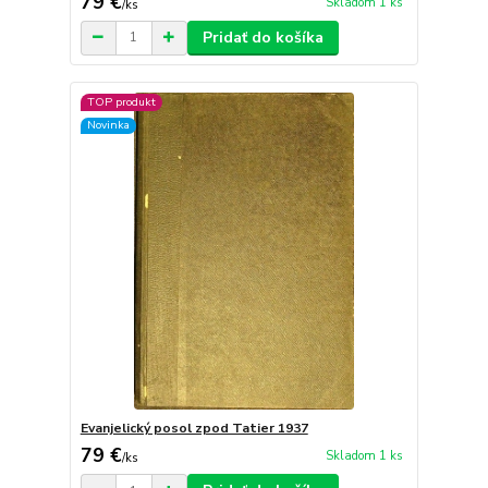
79 €
Skladom 1 ks
/
ks
Pridať do košíka
TOP produkt
Novinka
Evanjelický posol zpod Tatier 1937
79 €
Skladom 1 ks
/
ks