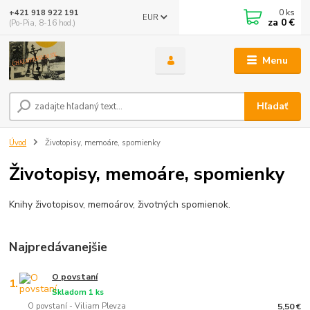
0
ks
+421 918 922 191
EUR
za
0 €
(Po-Pia, 8-16 hod.)
Menu
Hľadať
Úvod
Životopisy, memoáre, spomienky
Životopisy, memoáre, spomienky
Knihy životopisov, memoárov, životných spomienok.
Najpredávanejšie
O povstaní
1.
Skladom 1 ks
O povstaní - Viliam Plevza
5,50 €