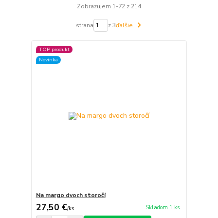
Zobrazujem 1-72 z 214
strana
z 3
ďalšie
TOP produkt
Novinka
Na margo dvoch storočí
27,50 €
Skladom 1 ks
/
ks