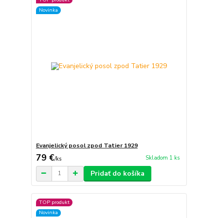
Novinka
Evanjelický posol zpod Tatier 1929
79 €
Skladom 1 ks
/
ks
Pridať do košíka
TOP produkt
Novinka