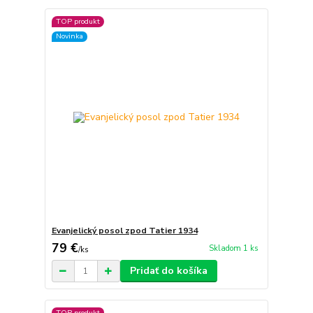
TOP produkt
Novinka
Evanjelický posol zpod Tatier 1934
79 €
Skladom 1 ks
/
ks
Pridať do košíka
TOP produkt