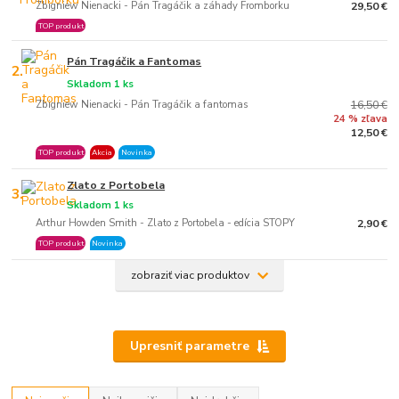
Zbigniew Nienacki - Pán Tragáčik a záhady Fromborku
29,50 €
TOP produkt
Pán Tragáčik a Fantomas
2.
Skladom 1 ks
Zbigniew Nienacki - Pán Tragáčik a fantomas
16,50 €
24 % zľava
12,50 €
TOP produkt
Akcia
Novinka
Zlato z Portobela
3.
Skladom 1 ks
Arthur Howden Smith - Zlato z Portobela - edícia STOPY
2,90 €
TOP produkt
Novinka
zobraziť viac produktov
Upresniť parametre