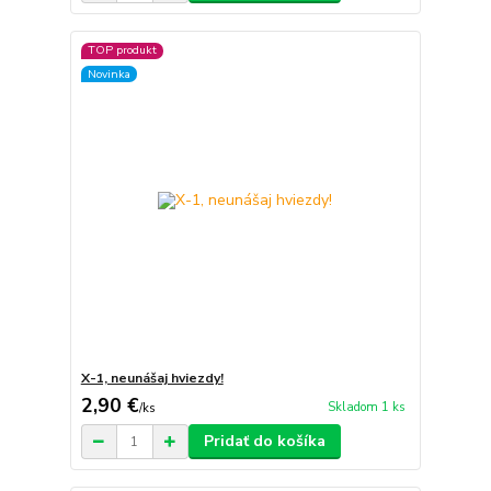
TOP produkt
Novinka
X-1, neunášaj hviezdy!
2,90 €
Skladom 1 ks
/
ks
Pridať do košíka