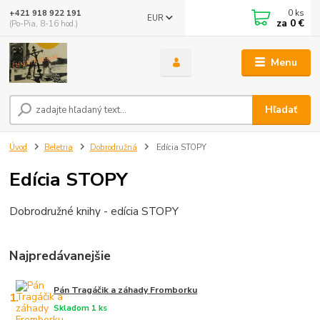
0
ks
+421 918 922 191
EUR
za
0 €
(Po-Pia, 8-16 hod.)
Menu
Hľadať
Úvod
Beletria
Dobrodružná
Edícia STOPY
Edícia STOPY
Dobrodružné knihy - edícia STOPY
Najpredávanejšie
Pán Tragáčik a záhady Fromborku
1.
Skladom 1 ks