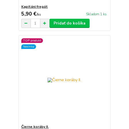
Kapitáni fregát
5,90 €
Skladom 1 ks
/
ks
Pridať do košíka
TOP produkt
Novinka
Čierne koráby II.