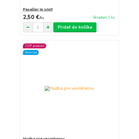
Pasažier je smrť
2,50 €
Skladom 1 ks
/
ks
Pridať do košíka
TOP produkt
Novinka
Hudba pre vesmíranov