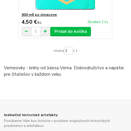
800 míľ po Amazone
4,50 €
Skladom 1 ks
/
ks
Pridať do košíka
strana
z 1
Verneovky - knihy od Julesa Verna. Dobrodružstvo a napätie
pre čitateľov v každom veku.
Jedinečné historické artefakty
Ponúkame Vám kus histórie v podobe originálnych historických
predmetov a artefaktov