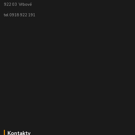
922 03 Vrbové
tel 0918 922 191
Kontakty