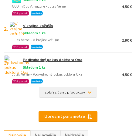
Skladom 1 ks
800 míľ po Amazone - Jules Verne
4,50 €
TOP produkt
Novinka
V krajine kožušín
2.
Skladom 1 ks
Jules Verne - V krajine kožušín
2,90 €
TOP produkt
Novinka
Podivuhodný pokus doktora Oxa
3.
Skladom 1 ks
Jules Verne - Podivuhodný pokus doktora Oxa
4,50 €
TOP produkt
Novinka
zobraziť viac produktov
Upresniť parametre
Najnovšie
Najlacnejšie
Najdrahšie