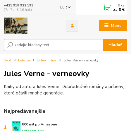
0
ks
+421 918 922 191
EUR
za
0 €
(Po-Pia, 8-16 hod.)
Menu
Hľadať
Úvod
Beletria
Dobrodružná
Jules Verne - verneovky
Jules Verne - verneovky
Knihy od autora Jules Verne. Dobrodružné romány a príbehy,
ktoré očarili mnohé generácie.
Najpredávanejšie
800 míľ po Amazone
1.