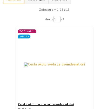
Zobrazujem 1-13 z 13
strana
z 1
TOP produkt
Novinka
Cesta okolo sveta za osemdesiat dní