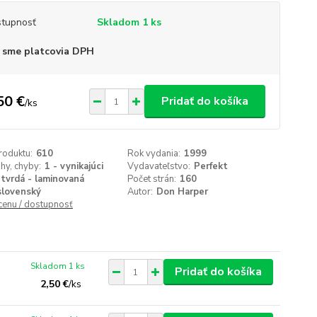
tupnosť
Skladom 1 ks
 sme platcovia DPH
50 €
Pridať do košíka
/
ks
roduktu:
610
Rok vydania:
1999
ihy, chyby:
1 - vynikajúci
Vydavateľstvo:
Perfekt
tvrdá - laminovaná
Počet strán:
160
slovenský
Autor:
Don Harper
 cenu / dostupnosť
Skladom 1 ks
Pridať do košíka
2,50 €
/
ks