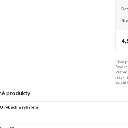
Dos
Nie
4,
Číslo p
Stav kn
Väzba:
Jazyk:
Strážiť
é produkty
O rybách a rybaření