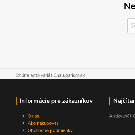
Ne
Online antikvariát Chaluparium.sk
Informácie pre zákazníkov
Najčíta
O nás
Antikvariát 
Ako nakupovať
Obchodné podmienky