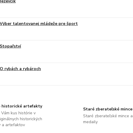
Jezevčík
Výber talentovanej mládeže pre šport
Stopařství
O rybách a rybároch
 historické artefakty
Staré zberateľské mince
Vám kus histórie v
Staré zberateľské mince a
ginálnych historických
medaily
 a artefaktov