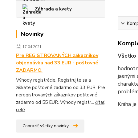
Záhrada a kvety
Kompl
Novinky
Komple
17.04.2021
Pre REGISTROVANÝCH zákazníkov
Všetko 
objednávka nad 33 EUR - poštovné
hodnotná
ZADARMO.
jasnými 
Výhody registrácie. Registrujte sa a
charakte
získate poštovné zadarmo od 33 EUR. Pre
problémo
neregistrovaných zákazníkov poštovné
zadarmo od 55 EUR. Výhody registr...
čítať
Kniha je
celé
Zobraziť všetky novinky