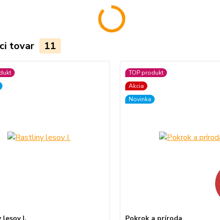
ci tovar
11
dukt
TOP produkt
Akcia
Novinka
 lesov I.
Pokrok a príroda