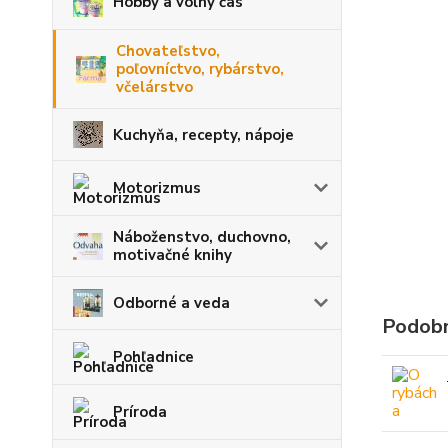
Hobby a voľný čas
Chovateľstvo,
poľovníctvo, rybárstvo,
včelárstvo
Kuchyňa, recepty, nápoje
Motorizmus
Náboženstvo, duchovno,
motivačné knihy
Odborné a veda
Podobn
Pohľadnice
Príroda