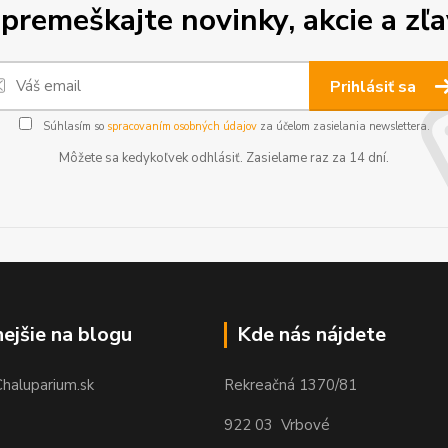
premeškajte novinky, akcie a zľa
Prihlásiť sa
Súhlasím so
spracovaním osobných údajov
za účelom zasielania newslettera.
Môžete sa kedykoľvek odhlásiť. Zasielame raz za 14 dní.
nejšie na blogu
Kde nás nájdete
Chaluparium.sk
Rekreačná 1370/81
922 03 Vrbové