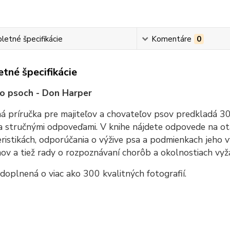
etné špecifikácie
Komentáre
0
tné špecifikácie
o psoch - Don Harper
 príručka pre majiteľov a chovateľov psov predkladá 30
a stručnými odpoveďami. V knihe nájdete odpovede na ot
ristikách, odporúčania o výžive psa a podmienkach jeho v
v a tiež rady o rozpoznávaní chorôb a okolnostiach vyža
 doplnená o viac ako 300 kvalitných fotografií.