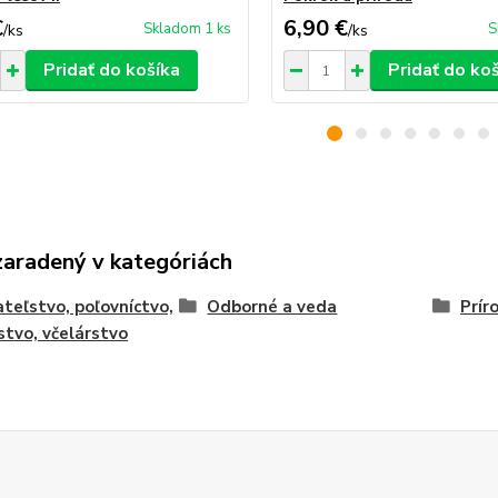
€
6,90 €
Skladom 1 ks
S
/
ks
/
ks
Pridať do košíka
Pridať do ko
zaradený v kategóriách
teľstvo, poľovníctvo,
Odborné a veda
Prír
stvo, včelárstvo