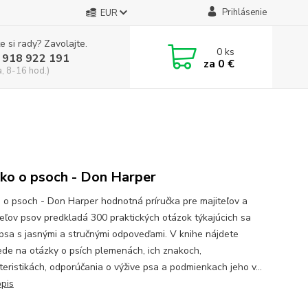
Prihlásenie
EUR
e si rady? Zavolajte.
0
ks
 918 922 191
za
0 €
a, 8-16 hod.)
ko o psoch - Don Harper
 o psoch - Don Harper hodnotná príručka pre majiteľov a
eľov psov predkladá 300 praktických otázok týkajúcich sa
psa s jasnými a stručnými odpoveďami. V knihe nájdete
de na otázky o psích plemenách, ich znakoch,
teristikách, odporúčania o výžive psa a podmienkach jeho v...
opis