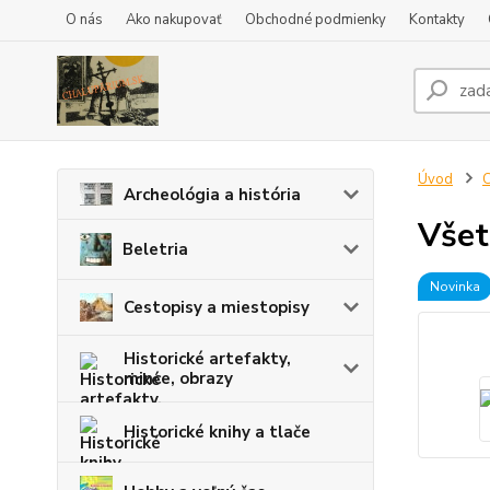
O nás
Ako nakupovať
Obchodné podmienky
Kontakty
Úvod
C
Archeológia a história
Všet
Beletria
Novinka
Cestopisy a miestopisy
Historické artefakty,
mince, obrazy
Historické knihy a tlače