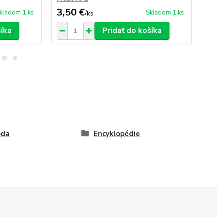
3,50 €
1,
kladom 1 ks
Skladom 1 ks
/
ks
šíka
Pridať do košíka
oda
Encyklopédie