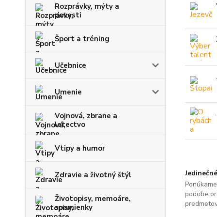
Rozprávky, mýty a
povesti
Šport a tréning
Učebnice
Umenie
Vojnová, zbrane a
letectvo
Vtipy a humor
Jedinečné
Zdravie a životný štýl
Ponúkame 
podobe ori
Životopisy, memoáre,
predmetov
spomienky