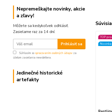
Nepremeškajte novinky, akcie
a zľavy!
Súvisia
Môžete sa kedykoľvek odhlásiť.
Zasielame raz za 14 dní.
TOP pro
Prihlásiť sa
Novinka
Súhlasím so
spracovaním osobných údajov
za
účelom zasielania newslettera.
Jedinečné historické
artefakty
Rastliny