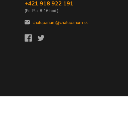
+421 918 922 191
(Po-Pia, 8-16 hod.)
chaluparium@chaluparium.sk