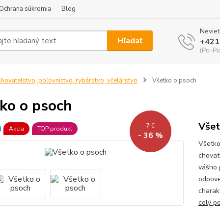
Ochrana súkromia
Blog
Neviet
Hľadať
+421
(Po-Pi
hovateľstvo, poľovníctvo, rybárstvo, včelárstvo
Všetko o psoch
ko o psoch
Všet
7 €
Akcia
TOP produkt
- 36 %
Všetko
chovat
vášho 
odpove
charak
celý p