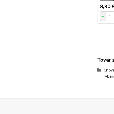
8,90 
Tovar 
Chova
rybár