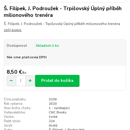
Š. Filípek, J. Podroužek - Trpišovský Úplný příběh
milionového trenéra
Š. Filípek, J. Podroužek - Trpišovský Úplný příběh milionového trenéra
celý popis
Dostupnosť
Skladom 1 ks
Nie sme platcovia DPH
8,50 €
/
ks
Pridať do košíka
Číslo produktu:
3236
Rok vydania:
2020
Stav knihy, chyby:
1 - vynikajúci
Vydavateľstvo:
CNC Books
Väzba:
tvrdá
Počet strán:
224
Jazyk:
český
Autor:
Š. Filípek, J. Podroužek