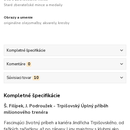
Staré zberateľské mince a medaily
Obrazy a umenie
originálne olejomaľby, akvarely, kresby
Kompletné špecifikácie
Komentáre
0
Súvisiaci tovar
10
Kompletné špecifikácie
Š. Filípek, J. Podroužek - Trpišovský Úplný příběh
milionového trenéra
Fascinujúci životný príbeh a kariéra Jindřicha Trpišovského, od
ťažkých začiatkov, až po zápasy Ligy majstrov s klubmi ako