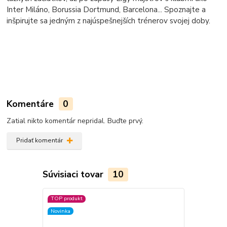
Inter Miláno, Borussia Dortmund, Barcelona... Spoznajte a
inšpirujte sa jedným z najúspešnejších trénerov svojej doby.
Komentáre
0
Zatial nikto komentár nepridal. Buďte prvý.
Pridať komentár
Súvisiaci tovar
10
TOP produkt
TOP produkt
Novinka
Novinka