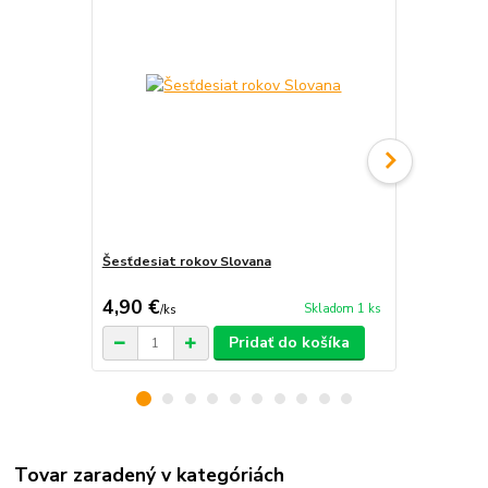
Šesťdesiat rokov Slovana
Fotbal 2004
4,90 €
2,50 €
Skladom 1 ks
/
ks
/
ks
Pridať do košíka
Tovar zaradený v kategóriách