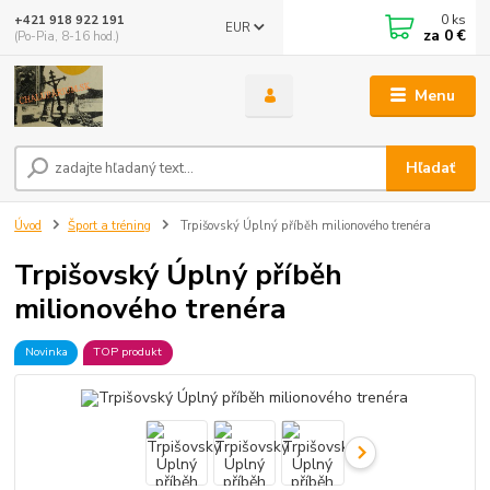
0
ks
+421 918 922 191
EUR
za
0 €
(Po-Pia, 8-16 hod.)
Menu
Hľadať
Úvod
Šport a tréning
Trpišovský Úplný příběh milionového trenéra
Trpišovský Úplný příběh
milionového trenéra
Novinka
TOP produkt