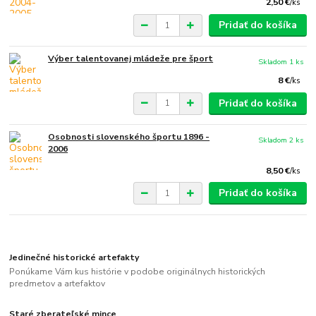
2,50 €
/
ks
Pridať do košíka
Výber talentovanej mládeže pre šport
Skladom 1 ks
8 €
/
ks
Pridať do košíka
Osobnosti slovenského športu 1896 -
Skladom 2 ks
2006
8,50 €
/
ks
Pridať do košíka
Jedinečné historické artefakty
Ponúkame Vám kus histórie v podobe originálnych historických
predmetov a artefaktov
Staré zberateľské mince