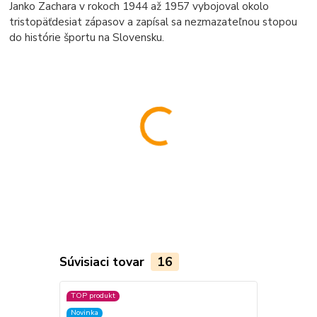
Janko Zachara v rokoch 1944 až 1957 vybojoval okolo
tristopäťdesiat zápasov a zapísal sa nezmazateľnou stopou
do histórie športu na Slovensku.
Súvisiaci tovar
16
TOP produkt
TOP produkt
Novinka
Novinka