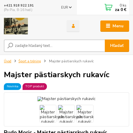
0
ks
+421 918 922 191
EUR
za
0 €
(Po-Pia, 8-16 hod.)
Menu
Hľadať
Úvod
Šport a tréning
Majster pästiarskych rukavíc
Majster pästiarskych rukavíc
Novinka
TOP produkt
Rudo Moric - Majster pästiarskych rukavíc