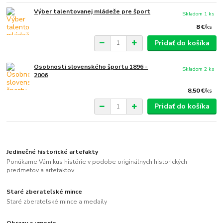
Výber talentovanej mládeže pre šport
Skladom 1 ks
8 €
/
ks
Pridať do košíka
Osobnosti slovenského športu 1896 -
Skladom 2 ks
2006
8,50 €
/
ks
Pridať do košíka
Jedinečné historické artefakty
Ponúkame Vám kus histórie v podobe originálnych historických
predmetov a artefaktov
Staré zberateľské mince
Staré zberateľské mince a medaily
Obrazy a umenie