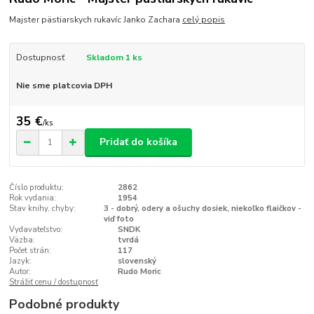
Majster pästiarskych rukavíc Janko Zachara
celý popis
Dostupnosť
Skladom 1 ks
Nie sme platcovia DPH
35 €
/
ks
Pridať do košíka
Číslo produktu:
2862
Rok vydania:
1954
Stav knihy, chyby:
3 - dobrý, odery a ošuchy dosiek, niekoľko flaičkov -
viď foto
Vydavateľstvo:
SNDK
Väzba:
tvrdá
Počet strán:
117
Jazyk:
slovenský
Autor:
Rudo Moric
Strážiť cenu / dostupnosť
Podobné produkty