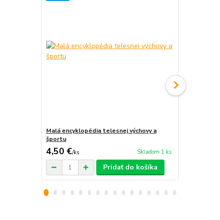
Malá encyklopédia telesnej výchovy a
Slávni auto
športu
pretekári
4,50 €
3,50 €
Skladom 1 ks
/
ks
/
ks
Pridať do košíka