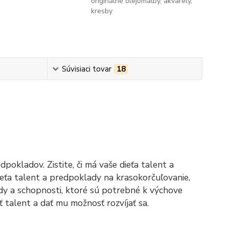
originálne olejomaľby, akvarely,
kresby
Súvisiaci tovar
18
okladov. Zistite, či má vaše dieťa talent a
eťa talent a predpoklady na krasokorčuľovanie,
dy a schopnosti, ktoré sú potrebné k výchove
 talent a dať mu možnosť rozvíjať sa.