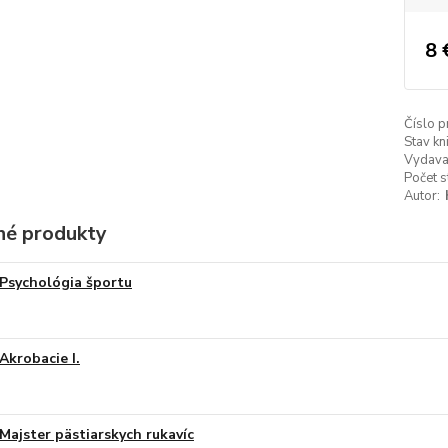
8 
Číslo p
Stav kn
Vydava
Počet s
Autor:
é produkty
Psychológia športu
Akrobacie I.
Majster pästiarskych rukavíc