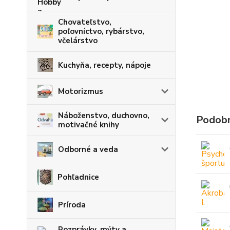
Chovateľstvo,
poľovníctvo, rybárstvo,
včelárstvo
Kuchyňa, recepty, nápoje
Motorizmus
Náboženstvo, duchovno,
Podobn
motivačné knihy
Odborné a veda
Pohľadnice
Príroda
Rozprávky, mýty a