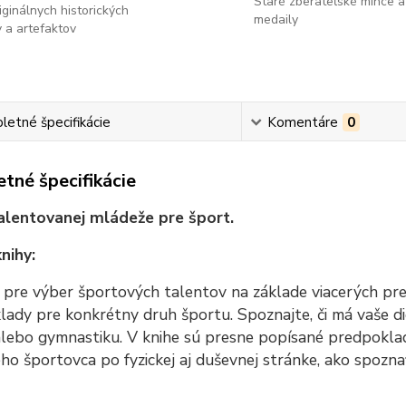
Staré zberateľské mince a
ginálnych historických
medaily
 a artefaktov
etné špecifikácie
Komentáre
0
tné špecifikácie
alentovanej mládeže pre šport.
nihy:
 pre výber športových talentov na základe viacerých predp
ady pre konkrétny druh športu. Spoznajte, či má vaše di
alebo gymnastiku. V knihe sú presne popísané predpokla
ho športovca po fyzickej aj duševnej stránke, ako spoznať