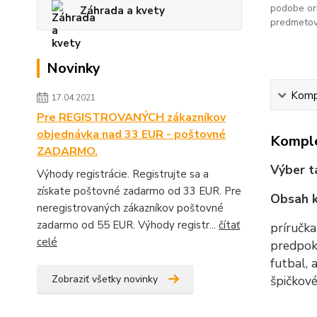
podobe ori
Záhrada a kvety
predmetov
Novinky
Kompl
17.04.2021
Pre REGISTROVANÝCH zákazníkov
objednávka nad 33 EUR - poštovné
Komple
ZADARMO.
Výber t
Výhody registrácie. Registrujte sa a
získate poštovné zadarmo od 33 EUR. Pre
Obsah k
neregistrovaných zákazníkov poštovné
zadarmo od 55 EUR. Výhody registr...
čítať
príručka
celé
predpokl
futbal, 
Zobraziť všetky novinky
špičkové