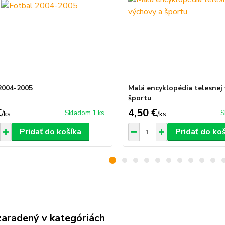
2004-2005
Malá encyklopédia telesnej
športu
€
4,50 €
Skladom 1 ks
S
/
ks
/
ks
Pridať do košíka
Pridať do ko
zaradený v kategóriách