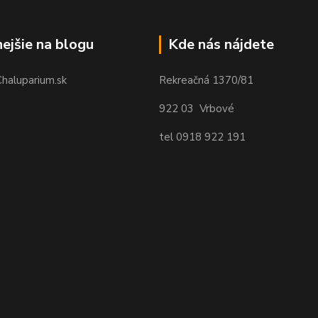
nejšie na blogu
Kde nás nájdete
Chaluparium.sk
Rekreačná 1370/81
922 03 Vrbové
tel 0918 922 191