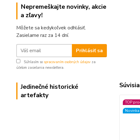
Nepremeškajte novinky, akcie
a zľavy!
Môžete sa kedykoľvek odhlásiť.
Zasielame raz za 14 dní.
Prihlásiť sa
Súhlasím so
spracovaním osobných údajov
za
účelom zasielania newslettera.
Súvisia
Jedinečné historické
artefakty
TOP pro
Novinka