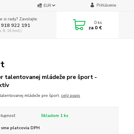
Prihlásenie
EUR
e si rady? Zavolajte.
0
ks
 918 922 191
za
0 €
a, 8-16 hod.)
rt
r talentovanej mládeže pre šport -
ktív
talentovanej mládeže pre šport.
celý popis
tupnosť
Skladom 1 ks
 sme platcovia DPH