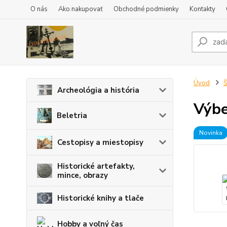
O nás
Ako nakupovať
Obchodné podmienky
Kontakty
Úvod
Š
Archeológia a história
Výbe
Beletria
Novinka
Cestopisy a miestopisy
Historické artefakty,
mince, obrazy
Historické knihy a tlače
Hobby a voľný čas