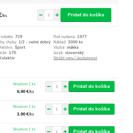
€
Pridať do košíka
/
ks
roduktu:
729
Rok vydania:
1977
ihy, chyby:
1/2 - veľmi dobrý
Náklad:
3000 ks
teľstvo:
Šport
Väzba:
mäkká
trán:
170
Jazyk:
slovenský
Kolektív
Strážiť cenu / dostupnosť
Skladom 1 ks
Pridať do košíka
6,90 €
/
ks
Skladom 1 ks
Pridať do košíka
3,90 €
/
ks
Skladom 1 ks
Pridať do košíka