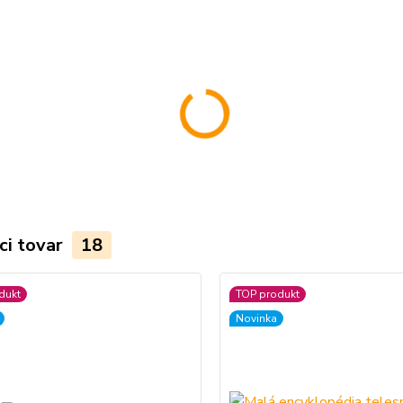
ci tovar
18
dukt
TOP produkt
Novinka