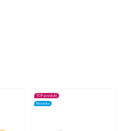
TOP produkt
TO
Novinka
No