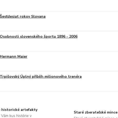
Šesťdesiat rokov Slovana
Osobnosti slovenského športu 1896 - 2006
Hermann Maier
Trpišovský Úplný příběh milionového trenéra
 historické artefakty
Staré zberateľské mince
Vám kus histórie v