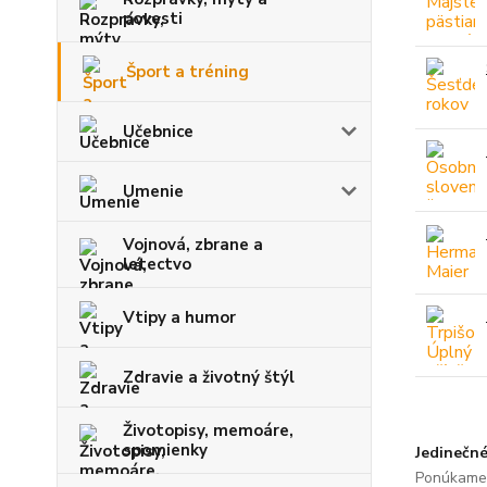
povesti
Šport a tréning
Učebnice
Umenie
Vojnová, zbrane a
letectvo
Vtipy a humor
Zdravie a životný štýl
Životopisy, memoáre,
spomienky
Jedinečné
Ponúkame 