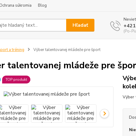
Ochrana súkromia
Blog
Neviet
Hľadať
+421
(Po-Pi
port a tréning
Výber talentovanej mládeže pre šport
r talentovanej mládeže pre špo
Výbe
TOP produkt
kole
Výber 
Dos
Nie