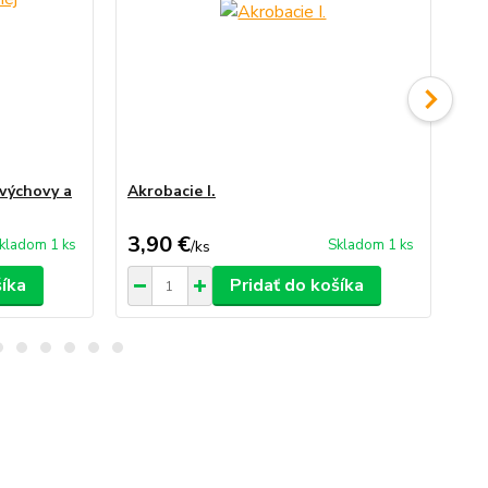
 výchovy a
Akrobacie I.
Ka
3,90 €
1,
kladom 1 ks
Skladom 1 ks
/
ks
šíka
Pridať do košíka