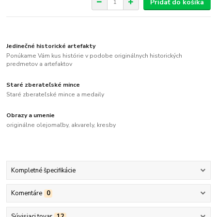
Pridať do košíka
Jedinečné historické artefakty
Ponúkame Vám kus histórie v podobe originálnych historických
predmetov a artefaktov
Staré zberateľské mince
Staré zberateľské mince a medaily
Obrazy a umenie
originálne olejomaľby, akvarely, kresby
Kompletné špecifikácie
Komentáre
0
Súvisiaci tovar
12