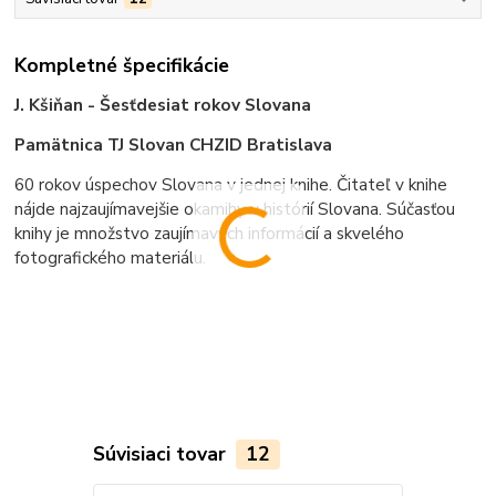
Kompletné špecifikácie
J. Kšiňan - Šesťdesiat rokov Slovana
Pamätnica TJ Slovan CHZID Bratislava
60 rokov úspechov Slovana v jednej knihe. Čitateľ v knihe
nájde najzaujímavejšie okamihy v histórií Slovana. Súčasťou
knihy je množstvo zaujímavých informácií a skvelého
fotografického materiálu.
Súvisiaci tovar
12