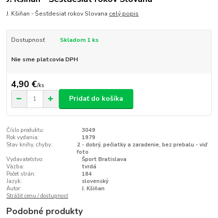
J. Kšiňan - Šesťdesiat rokov Slovana
celý popis
Dostupnosť
Skladom 1 ks
Nie sme platcovia DPH
4,90 €
/
ks
Pridať do košíka
Číslo produktu:
3049
Rok vydania:
1979
Stav knihy, chyby:
2 - dobrý, pečiatky a zaradenie, bez prebalu - viď
foto
Vydavateľstvo:
Šport Bratislava
Väzba:
tvrdá
Počet strán:
184
Jazyk:
slovenský
Autor:
J. Kšiňan
Strážiť cenu / dostupnosť
Podobné produkty