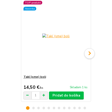
TOP produkt
TOP produkt
Novinka
Novinka
Takí (sme) boli
Majstri form
14,50 €
4 €
Skladom 1 ks
/
ks
/
ks
Pridať do košíka