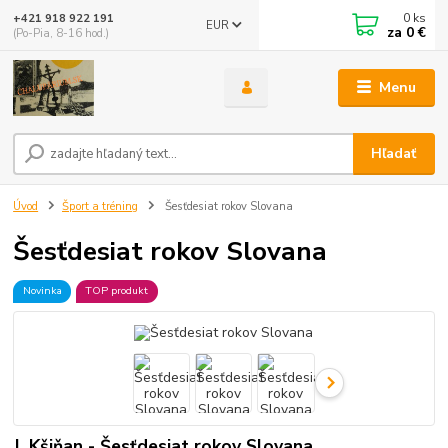
0
ks
+421 918 922 191
EUR
za
0 €
(Po-Pia, 8-16 hod.)
Menu
Hľadať
Úvod
Šport a tréning
Šesťdesiat rokov Slovana
Šesťdesiat rokov Slovana
Novinka
TOP produkt
J. Kšiňan - Šesťdesiat rokov Slovana