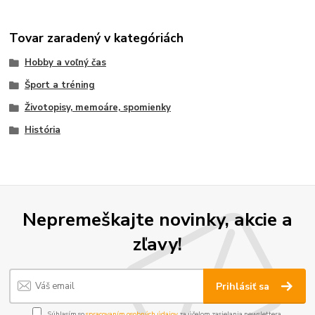
Tovar zaradený v kategóriách
Hobby a voľný čas
Šport a tréning
Životopisy, memoáre, spomienky
História
Nepremeškajte novinky, akcie a
zľavy!
Prihlásiť sa
Súhlasím so
spracovaním osobných údajov
za účelom zasielania newslettera.