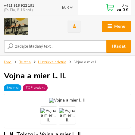
0
ks
+421 918 922 191
EUR
za
0 €
(Po-Pia, 8-16 hod.)
Menu
Hľadať
Úvod
Beletria
Historická beletria
Vojna a mier I., II.
Vojna a mier I., II.
Novinka
TOP produkt
L. N. Tolstoj - Vojna a mier I., II.