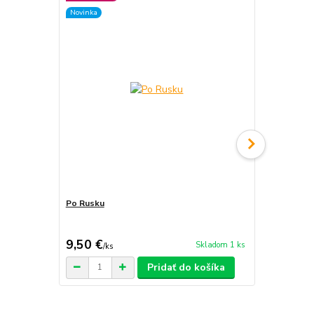
Novinka
Novinka
Po Rusku
Komu sa v R
9,50 €
14,50 €
Skladom 1 ks
/
ks
/
k
Pridať do košíka