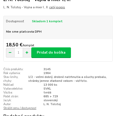
L. N. Tolstoj - Vojna a mier I., II.
celý popis
Dostupnosť
Skladom 1 komplet
Nie sme platcovia DPH
18,50 €
/
komplet
Pridať do košíka
Číslo produktu:
3145
Rok vydania:
1964
Stav knihy,
1/2 - veľmi dobrý, drobné natrhnutia a ošuchy prebalu,
chyby:
stránky jemne sfarbené vekom - viď foto.
Náklad:
13 000 ks
Vydavateľstvo:
SVKL
Väzba:
tvrdá
Počet strán:
685 + 729
Jazyk:
slovenský
Autor:
L. N. Tolstoj
Strážiť cenu / dostupnosť