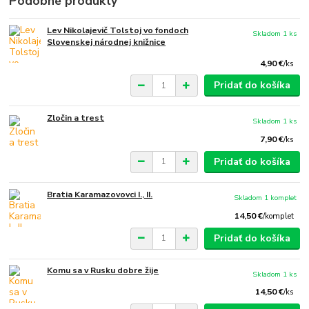
Podobné produkty
Lev Nikolajevič Tolstoj vo fondoch
Skladom 1 ks
Slovenskej národnej knižnice
4,90 €
/
ks
Pridať do košíka
Zločin a trest
Skladom 1 ks
7,90 €
/
ks
Pridať do košíka
Bratia Karamazovovci I., II.
Skladom 1 komplet
14,50 €
/
komplet
Pridať do košíka
Komu sa v Rusku dobre žije
Skladom 1 ks
14,50 €
/
ks