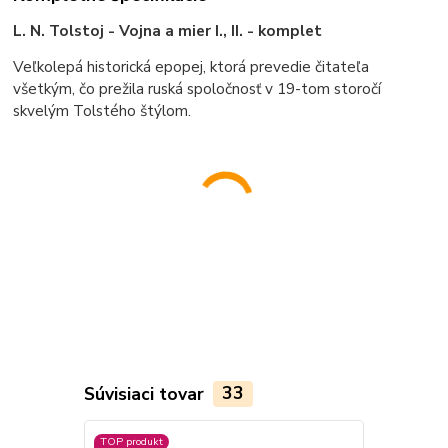
L. N. Tolstoj - Vojna a mier I., II. - komplet
Veľkolepá historická epopej, ktorá prevedie čitateľa
všetkým, čo prežila ruská spoločnosť v 19-tom storočí
skvelým Tolstého štýlom.
Súvisiaci tovar
33
TOP produkt
TOP produkt