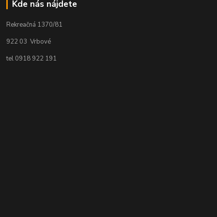
Kde nás nájdete
Rekreačná 1370/81
922 03 Vrbové
tel 0918 922 191