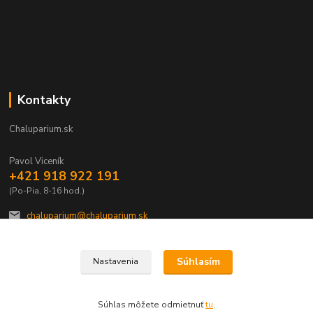
Kontakty
Chaluparium.sk
Pavol Viceník
+421 918 922 191
(Po-Pia, 8-16 hod.)
chaluparium@chaluparium.sk
Súhlasím
Nastavenia
Súhlas môžete odmietnuť
tu
.