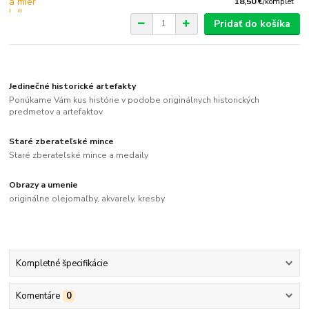
18,50 €
/
komplet
Pridať do košíka
Jedinečné historické artefakty
Ponúkame Vám kus histórie v podobe originálnych historických
predmetov a artefaktov
Staré zberateľské mince
Staré zberateľské mince a medaily
Obrazy a umenie
originálne olejomaľby, akvarely, kresby
Kompletné špecifikácie
Komentáre
0