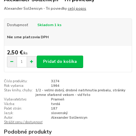
Alexander Solženicyn - Tri poviedky
celý popis
Dostupnosť
Skladom 1 ks
Nie sme platcovia DPH
2,50 €
/
ks
Pridať do košíka
Číslo produktu:
3274
Rok vydania:
1964
Stav knihy, chyby:
1/2 - veľmi dobrý, drobné natrhnutia prebalu, stránky
jemne sfarbené vekom - viď foto
Vydavateľstvo:
Prameň
Väzba:
tvrdá
Počet strán:
187
Jazyk:
slovenský
Autor:
Alexander Solženicyn
Strážiť cenu / dostupnosť
Podobné produkty