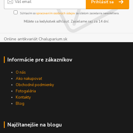
Prihlásiť sa
Súhlasím so
spracovaním osobných údajov
za účelom zasielania newslettera.
Môžete sa kedykoľvek odhlásiť. Zasielame raz za 14 dní.
Online antikvariát Chaluparium.sk
Informácie pre zákazníkov
O nás
Ako nakupovať
Obchodné podmienky
Fotogaléria
Kontakty
Blog
Najčítanejšie na blogu