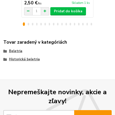
2,50 €
7,50 €
Skladom 1 ks
/
ks
/
ks
Pridať do košíka
Tovar zaradený v kategóriách
Beletria
Historická beletria
Nepremeškajte novinky, akcie a
zľavy!