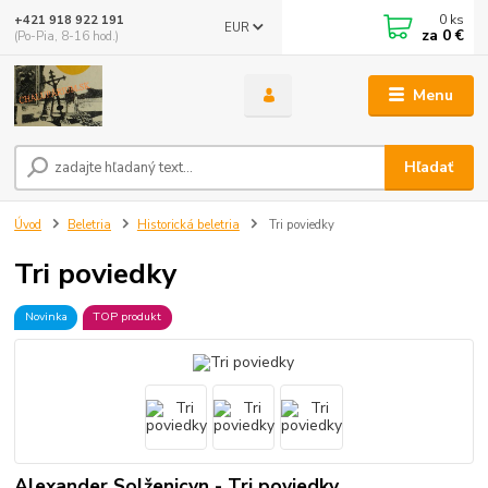
0
ks
+421 918 922 191
EUR
za
0 €
(Po-Pia, 8-16 hod.)
Menu
Hľadať
Úvod
Beletria
Historická beletria
Tri poviedky
Tri poviedky
Novinka
TOP produkt
Alexander Solženicyn - Tri poviedky