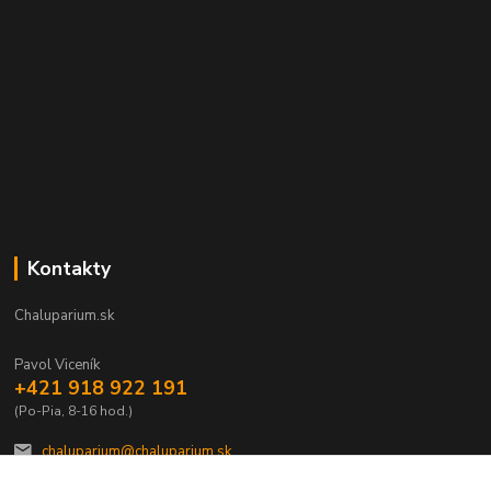
Kontakty
Chaluparium.sk
Pavol Viceník
+421 918 922 191
(Po-Pia, 8-16 hod.)
chaluparium@chaluparium.sk