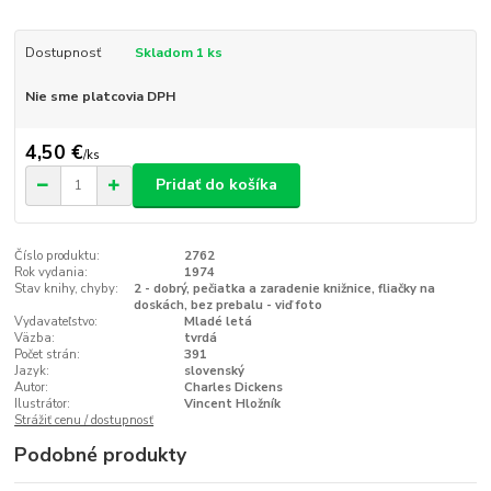
Dostupnosť
Skladom 1 ks
Nie sme platcovia DPH
4,50 €
/
ks
Pridať do košíka
Číslo produktu:
2762
Rok vydania:
1974
Stav knihy, chyby:
2 - dobrý, pečiatka a zaradenie knižnice, fliačky na
doskách, bez prebalu - viď foto
Vydavateľstvo:
Mladé letá
Väzba:
tvrdá
Počet strán:
391
Jazyk:
slovenský
Autor:
Charles Dickens
Ilustrátor:
Vincent Hložník
Strážiť cenu / dostupnosť
Podobné produkty