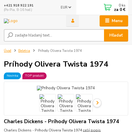
0
ks
+421 918 922 191
EUR
za
0 €
(Po-Pia, 8-16 hod.)
Menu
Hľadať
Úvod
Beletria
Príhody Olivera Twista 1974
Príhody Olivera Twista 1974
Novinka
TOP produkt
Charles Dickens - Príhody Olivera Twista 1974
Charles Dickens - Príhody Olivera Twista 1974
celý popis