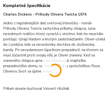
Kompletné špecifikácie
Charles Dickens - Príhody Olivera Twista 1974
Jedno z najznámejších diel svetovej literatúry - román
Príhody Olivera Twista zachytáva príbehy chlapca, syna
neznámych rodičov, ktorý vyrastá v sirotinci, kde ho neustále
ponižujú, týrajú hladom a krutým zaobchádzaním. Oliver uteká
do Londýna, kde sa nevedomky dostáva do zločineckej
bandy. Pri nevydarenom lúpežnom prepadnutí, na ktorom sa
musí zúčastniť proti svojej vôli, je Oliver zranený. Keď sa
zraneného chlapca ujme pani Maylieová, majiteľka
prepadnutého domu, so svojou mladou spoločníčkou Rose,
Oliverov život sa úplne zmení.
Príbeh skvele ilustroval Vincent Hložník.