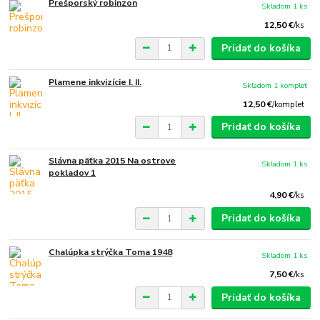
Prešporský robinzon
Skladom 1 ks
12,50 €
/
ks
Pridať do košíka
Plamene inkvizície I. II.
Skladom 1 komplet
12,50 €
/
komplet
Pridať do košíka
Slávna päťka 2015 Na ostrove
Skladom 1 ks
pokladov 1
4,90 €
/
ks
Pridať do košíka
Chalúpka strýčka Toma 1948
Skladom 1 ks
7,50 €
/
ks
Pridať do košíka