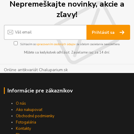
Nepremeškajte novinky, akcie a
zľavy!
Prihlásiť sa
Súhlasím so
spracovaním osobných údajov
za účelom zasielania newslettera.
Môžete sa kedykoľvek odhlásiť. Zasielame raz za 14 dní.
Online antikvariát Chaluparium.sk
Informácie pre zákazníkov
O nás
Ako nakupovať
Obchodné podmienky
Fotogaléria
Kontakty