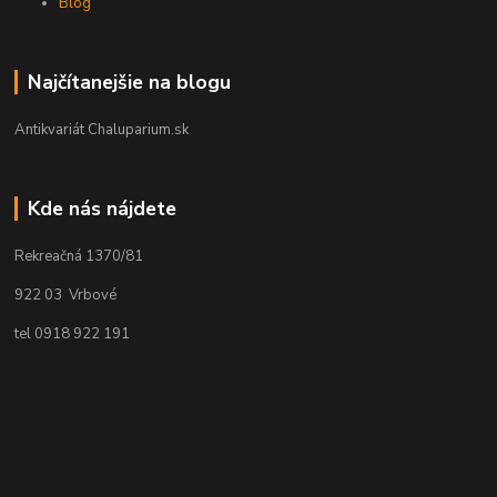
Blog
Najčítanejšie na blogu
Antikvariát Chaluparium.sk
Kde nás nájdete
Rekreačná 1370/81
922 03 Vrbové
tel 0918 922 191