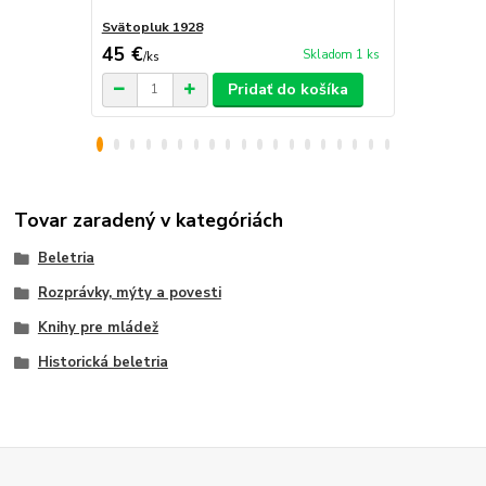
Svätopluk 1928
Rozprávky r
45 €
14,50 €
Skladom 1 ks
/
ks
/
k
Pridať do košíka
Tovar zaradený v kategóriách
Beletria
Rozprávky, mýty a povesti
Knihy pre mládež
Historická beletria