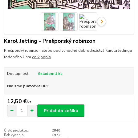
Karol Jetting - Prešporský robinzon
Prešporský robinzon alebo podivuhodné dobrodružstvá Karola Jettinga
rodeného Uhra
celý popis
Dostupnosť
Skladom 1 ks
Nie sme platcovia DPH
12,50 €
/
ks
Pridať do košíka
Číslo produktu:
2840
Rok vydania:
1972