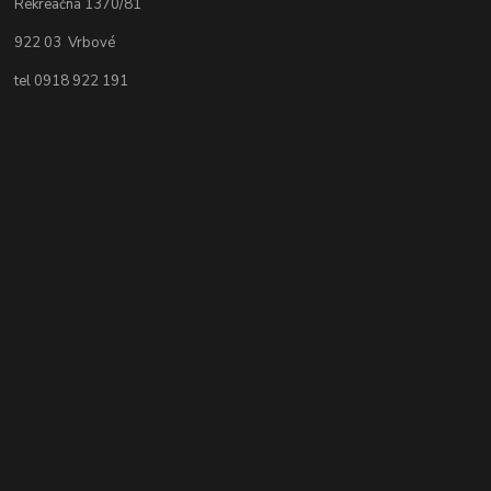
Rekreačná 1370/81
922 03 Vrbové
tel 0918 922 191