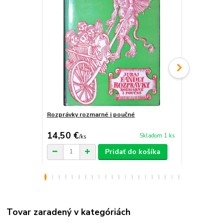
Rozprávky rozmarné i poučné
Slovenské š
14,50 €
5,90 €
Skladom 1 ks
/
ks
/
ks
Pridať do košíka
Tovar zaradený v kategóriách