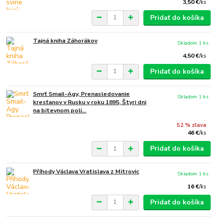
3,50 €
/
ks
Pridať do košíka
Tajná kniha Záhorákov
Skladom 1 ks
4,50 €
/
ks
Pridať do košíka
Smrť Smail-Agy, Prenasledovanie
Skladom 1 ks
kresťanov v Rusku v roku 1895, Štyri dni
na bitevnom poli...
52 % zľava
46 €
/
ks
Pridať do košíka
Příhody Václava Vratislava z Mitrovic
Skladom 1 ks
16 €
/
ks
Pridať do košíka