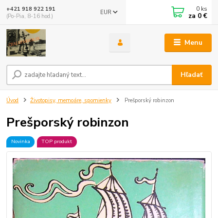
0
ks
+421 918 922 191
EUR
za
0 €
(Po-Pia, 8-16 hod.)
Menu
Hľadať
Úvod
Životopisy, memoáre, spomienky
Prešporský robinzon
Prešporský robinzon
Novinka
TOP produkt