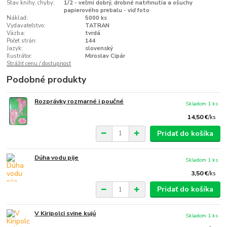
Stav knihy, chyby:
1/2 - veľmi dobrý, drobné natrhnutia a ošuchy
papierového prebalu - viď foto
Náklad:
5000 ks
Vydavateľstvo:
TATRAN
Väzba:
tvrdá
Počet strán:
144
Jazyk:
slovenský
Ilustrátor:
Miroslav Cipár
Strážiť cenu / dostupnosť
Podobné produkty
Rozprávky rozmarné i poučné
Skladom 1 ks
14,50 €
/
ks
Pridať do košíka
Dúha vodu pije
Skladom 1 ks
3,50 €
/
ks
Pridať do košíka
V Kiripolci svine kujú
Skladom 1 ks