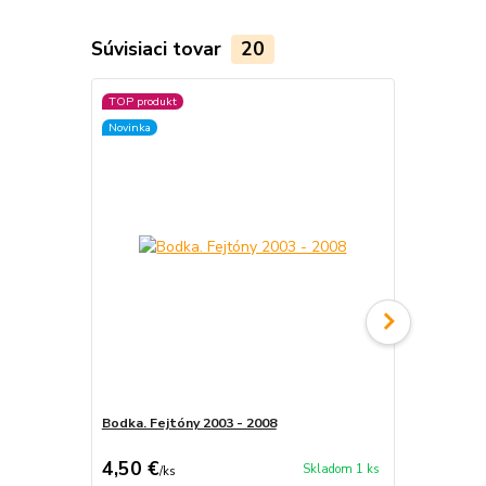
Súvisiaci tovar
20
TOP produkt
TOP produkt
Novinka
Novinka
Bodka. Fejtóny 2003 - 2008
Marika Gom
4,50 €
4,70 €
Skladom 1 ks
/
ks
/
ks