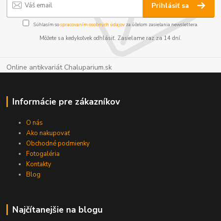
Prihlásiť sa
Súhlasím so
spracovaním osobných údajov
za účelom zasielania newslettera.
Môžete sa kedykoľvek odhlásiť. Zasielame raz za 14 dní.
Online antikvariát Chaluparium.sk
Informácie pre zákazníkov
O nás
Ako nakupovať
Obchodné podmienky
Fotogaléria
Kontakty
Blog
Najčítanejšie na blogu