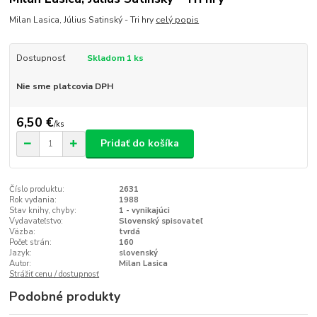
Milan Lasica, Július Satinský - Tri hry
celý popis
Dostupnosť
Skladom 1 ks
Nie sme platcovia DPH
6,50 €
/
ks
Pridať do košíka
Číslo produktu:
2631
Rok vydania:
1988
Stav knihy, chyby:
1 - vynikajúci
Vydavateľstvo:
Slovenský spisovateľ
Väzba:
tvrdá
Počet strán:
160
Jazyk:
slovenský
Autor:
Milan Lasica
Strážiť cenu / dostupnosť
Podobné produkty