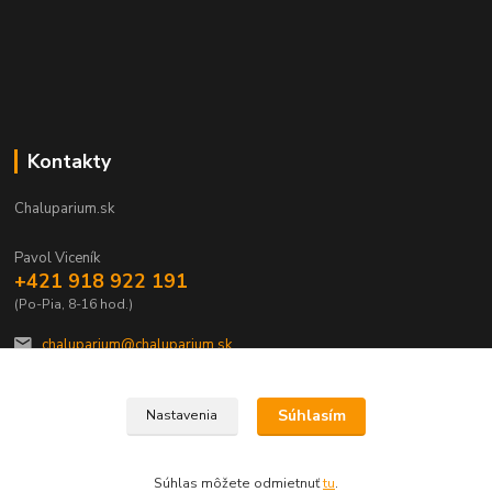
Kontakty
Chaluparium.sk
Pavol Viceník
+421 918 922 191
(Po-Pia, 8-16 hod.)
chaluparium@chaluparium.sk
Súhlasím
Nastavenia
Súhlas môžete odmietnuť
tu
.