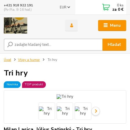
0
ks
+421 918 922 191
EUR
za
0 €
(Po-Pia, 8-16 hod.)
Menu
Hľadať
Úvod
Vtipy a humor
Tri hry
Tri hry
Novinka
TOP produkt
Milan Lasica, Július Satinský - Tri hry