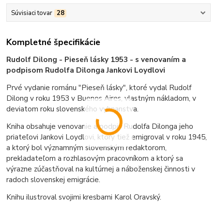
Súvisiaci tovar
28
Kompletné špecifikácie
Rudolf Dilong - Pieseň lásky 1953 - s venovaním a
podpisom Rudolfa Dilonga Jankovi Loydlovi
Prvé vydanie románu "Pieseň lásky", ktoré vydal Rudolf
Dilong v roku 1953 v Buenos Aires, vlastným nákladom, v
deviatom roku slovenského vyhnanstva.
Kniha obsahuje venovanie a podpis Rudolfa Dilonga jeho
priateľovi Jankovi Loydlovi, ktorý tiež emigroval v roku 1945,
a ktorý bol významným slovenským redaktorom,
prekladateľom a rozhlasovým pracovníkom a ktorý sa
výrazne zúčastňoval na kultúrnej a náboženskej činnosti v
radoch slovenskej emigrácie.
Knihu ilustroval svojimi kresbami Karol Oravský.