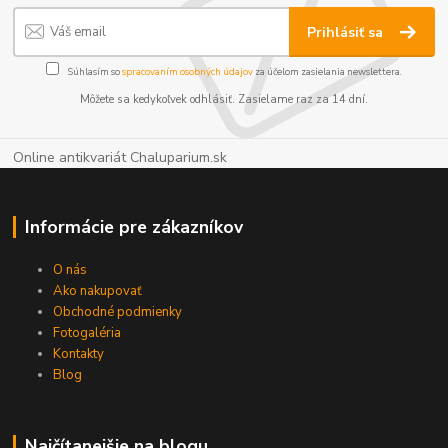
Prihlásiť sa
Súhlasím so
spracovaním osobných údajov
za účelom zasielania newslettera.
Môžete sa kedykoľvek odhlásiť. Zasielame raz za 14 dní.
Online antikvariát Chaluparium.sk
Informácie pre zákazníkov
O nás
Ako nakupovať
Obchodné podmienky
Fotogaléria
Kontakty
Blog
Najčítanejšie na blogu