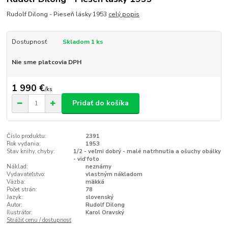
Rudolf Dilong - Pieseň lásky 1953
celý popis
Dostupnosť
Skladom 1 ks
Nie sme platcovia DPH
1 990 €
/
ks
Pridať do košíka
Číslo produktu:
2391
Rok vydania:
1953
Stav knihy, chyby:
1/2 - veľmi dobrý - malé natrhnutia a ošuchy obálky
- viď foto
Náklad:
neznámy
Vydavateľstvo:
vlastným nákladom
Väzba:
mäkká
Počet strán:
78
Jazyk:
slovenský
Autor:
Rudolf Dilong
Ilustrátor:
Karol Oravský
Strážiť cenu / dostupnosť