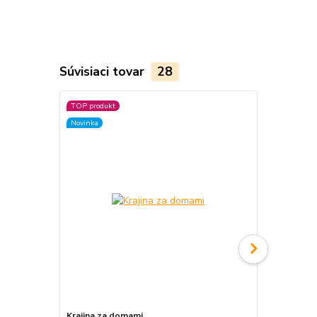
Súvisiaci tovar
28
TOP produkt
TOP produkt
Novinka
Novinka
Krajina za domami
Slovenské ľ