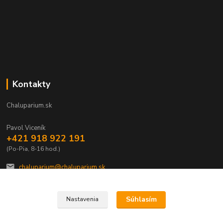
Kontakty
Chaluparium.sk
Pavol Viceník
+421 918 922 191
(Po-Pia, 8-16 hod.)
chaluparium@chaluparium.sk
Súhlasím
Nastavenia