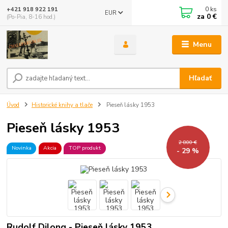
0
ks
+421 918 922 191
EUR
za
0 €
(Po-Pia, 8-16 hod.)
Menu
Hľadať
Úvod
Historické knihy a tlače
Pieseň lásky 1953
Pieseň lásky 1953
2 800 €
Novinka
Akcia
TOP produkt
- 29 %
Rudolf Dilong - Pieseň lásky 1953