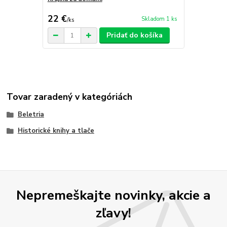
22 €
24,50 €
Skladom 1 ks
/
ks
/
k
Pridať do košíka
Tovar zaradený v kategóriách
Beletria
Historické knihy a tlače
Nepremeškajte novinky, akcie a
zľavy!