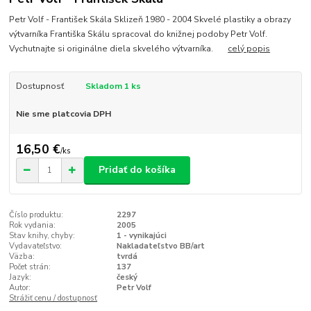
Petr Volf - František Skála Sklizeň 1980 - 2004 Skvelé plastiky a obrazy
výtvarníka Františka Skálu spracoval do knižnej podoby Petr Volf.
Vychutnajte si originálne diela skvelého výtvarníka.
celý popis
Dostupnosť
Skladom 1 ks
Nie sme platcovia DPH
16,50 €
/
ks
Pridať do košíka
Číslo produktu:
2297
Rok vydania:
2005
Stav knihy, chyby:
1 - vynikajúci
Vydavateľstvo:
Nakladateľstvo BB/art
Väzba:
tvrdá
Počet strán:
137
Jazyk:
český
Autor:
Petr Volf
Strážiť cenu / dostupnosť