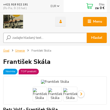
0
ks
+421 918 922 191
EUR
za
0 €
(Po-Pia, 8-16 hod.)
Menu
Hľadať
Úvod
Umenie
František Skála
František Skála
Novinka
TOP produkt
Petr Volf - František Skála