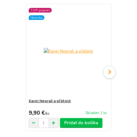
TOP produkt
TOP produkt
Novinka
Novinka
Karel Nepraš a přátelé
Sculpture 1,
9,90 €
129 €
Skladom 1 ks
/
ks
/
kom
Pridať do košíka