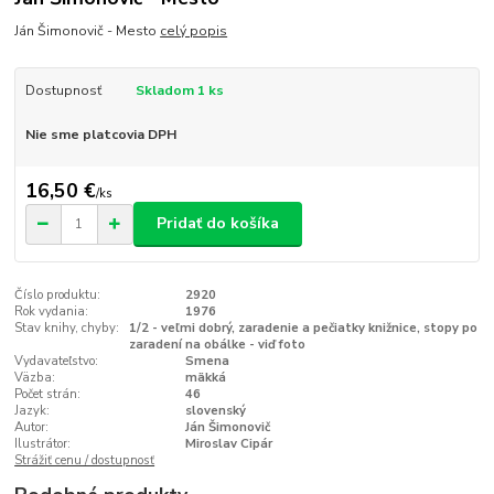
Ján Šimonovič - Mesto
celý popis
Dostupnosť
Skladom 1 ks
Nie sme platcovia DPH
16,50 €
/
ks
Pridať do košíka
Číslo produktu:
2920
Rok vydania:
1976
Stav knihy, chyby:
1/2 - veľmi dobrý, zaradenie a pečiatky knižnice, stopy po
zaradení na obálke - viď foto
Vydavateľstvo:
Smena
Väzba:
mäkká
Počet strán:
46
Jazyk:
slovenský
Autor:
Ján Šimonovič
Ilustrátor:
Miroslav Cipár
Strážiť cenu / dostupnosť