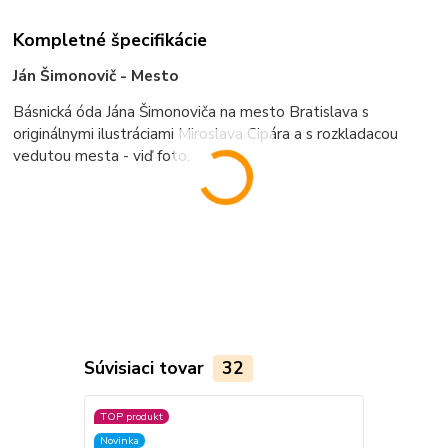
Kompletné špecifikácie
Ján Šimonovič - Mesto
Básnická óda Jána Šimonoviča na mesto Bratislava s
originálnymi ilustráciami Miroslava Cipára a s rozkladacou
vedutou mesta - viď foto.
Súvisiaci tovar
32
TOP produkt
TOP produkt
Novinka
Novinka