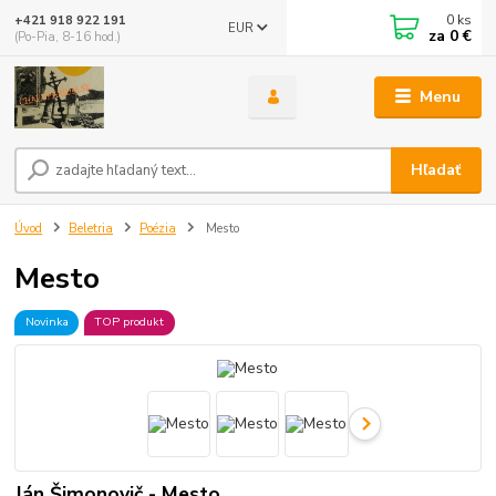
0
ks
+421 918 922 191
EUR
za
0 €
(Po-Pia, 8-16 hod.)
Menu
Hľadať
Úvod
Beletria
Poézia
Mesto
Mesto
Novinka
TOP produkt
Ján Šimonovič - Mesto