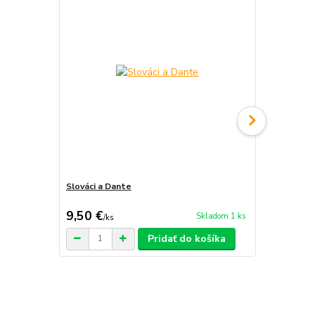
Slováci a Dante
Gašparko me
9,50 €
39 €
Skladom 1 ks
/
ks
/
ks
Pridať do košíka