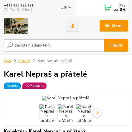
0
ks
+421 918 922 191
EUR
za
0 €
(Po-Pia, 8-16 hod.)
Menu
Hľadať
Úvod
Umenie
Karel Nepraš a přátelé
Karel Nepraš a přátelé
Novinka
TOP produkt
Kolektív - Karel Nepraš a přátelé