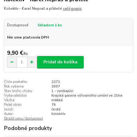
Kolektív - Karel Nepraš a přátelé
celý popis
Dostupnosť
Skladom 1 ks
Nie sme platcovia DPH
9,90 €
/
ks
Pridať do košíka
Číslo produktu:
2272
Rok vydania:
2007
Stav knihy, chyby:
1 - vynikajúci
Vydavateľstvo:
Krajská galerie výtvarného umění ve Zlíne
Väzba:
mäkká
Počet strán:
79
Jazyk:
český
Autor:
Kolektív
Strážiť cenu / dostupnosť
Podobné produkty