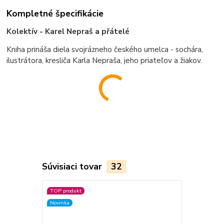
Kompletné špecifikácie
Kolektív - Karel Nepraš a přátelé
Kniha prináša diela svojrázneho českého umelca - sochára,
ilustrátora, kresliča Karla Nepraša, jeho priateľov a žiakov.
Súvisiaci tovar
32
TOP produkt
TOP produkt
Novinka
Novinka