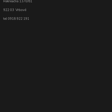
Rekreačná 1370/81
922 03 Vrbové
tel 0918 922 191