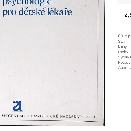
2,
Číslo p
Stav
knihy,
chyby:
Vydava
Počet s
Autor: