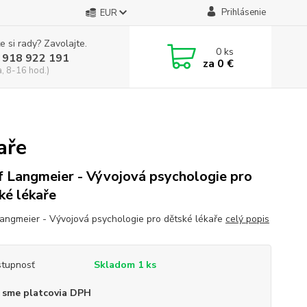
Prihlásenie
EUR
e si rady? Zavolajte.
0
ks
 918 922 191
za
0 €
a, 8-16 hod.)
aře
f Langmeier - Vývojová psychologie pro
ké lékaře
Langmeier - Vývojová psychologie pro dětské lékaře
celý popis
tupnosť
Skladom 1 ks
 sme platcovia DPH