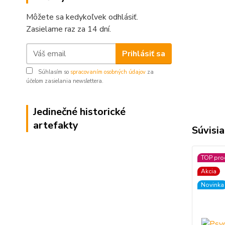
Môžete sa kedykoľvek odhlásiť.
Zasielame raz za 14 dní.
Prihlásiť sa
Súhlasím so
spracovaním osobných údajov
za
účelom zasielania newslettera.
Jedinečné historické
artefakty
Súvisia
TOP pro
Akcia
Novinka