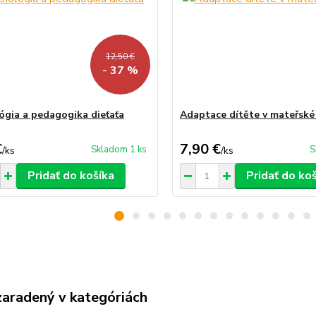
12,50 €
- 37 %
ógia a pedagogika dieťaťa
Adaptace dítěte v mateřské
€
7,90 €
Skladom 1 ks
S
/
ks
/
ks
Pridať do košíka
Pridať do ko
zaradený v kategóriách