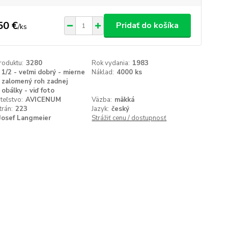
50 €
Pridať do košíka
/
ks
roduktu:
3280
Rok vydania:
1983
1/2 - veľmi dobrý - mierne
Náklad:
4000 ks
zalomený roh zadnej
obálky - viď foto
teľstvo:
AVICENUM
Väzba:
mäkká
trán:
223
Jazyk:
český
Josef Langmeier
Strážiť cenu / dostupnosť