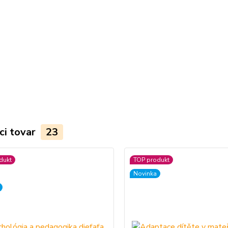
ci tovar
23
dukt
TOP produkt
Novinka