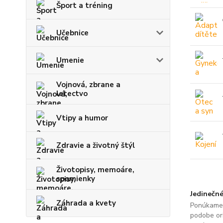
Šport a tréning
Učebnice
Umenie
Vojnová, zbrane a
letectvo
Vtipy a humor
Zdravie a životný štýl
Životopisy, memoáre,
spomienky
Jedinečné
Záhrada a kvety
Ponúkame 
podobe ori