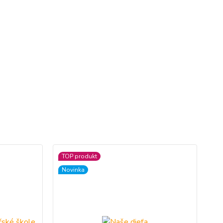
TOP produkt
TO
Novinka
No