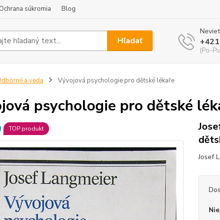
Ochrana súkromia
Blog
Neviet
Hľadať
+421
(Po-Pi
dborné a veda
Vývojová psychologie pro dětské lékaře
jová psychologie pro dětské lék
Jose
TOP produkt
děts
Josef 
Dos
Nie