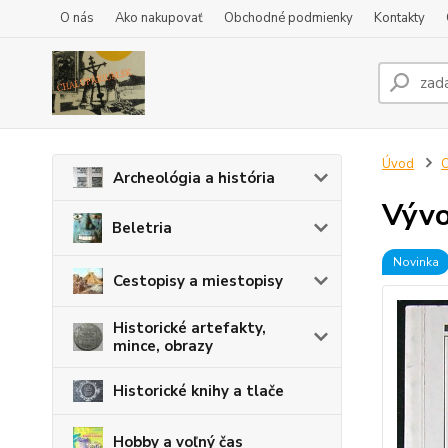
O nás
Ako nakupovať
Obchodné podmienky
Kontakty
Úvod
O
Archeológia a história
Vývo
Beletria
Novinka
Cestopisy a miestopisy
Historické artefakty,
mince, obrazy
Historické knihy a tlače
Hobby a voľný čas