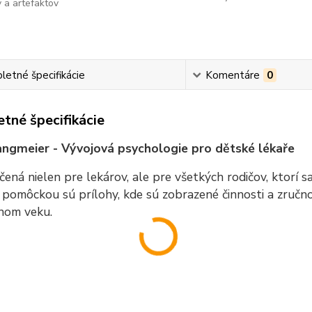
 a artefaktov
etné špecifikácie
Komentáre
0
tné špecifikácie
angmeier - Vývojová psychologie pro dětské lékaře
čená nielen pre lekárov, ale pre všetkých rodičov, ktorí s
pomôckou sú prílohy, kde sú zobrazené činnosti a zručnos
nom veku.