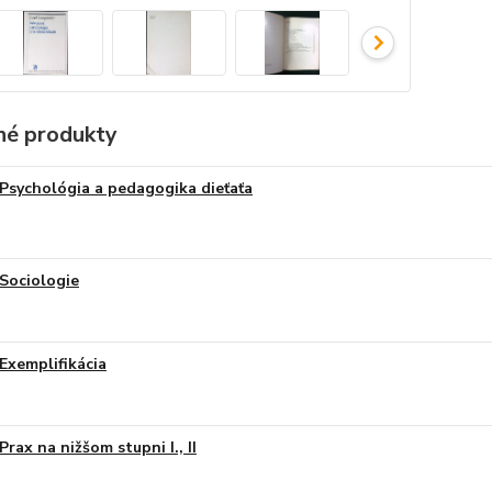
é produkty
Psychológia a pedagogika dieťaťa
Sociologie
Exemplifikácia
Prax na nižšom stupni I., II