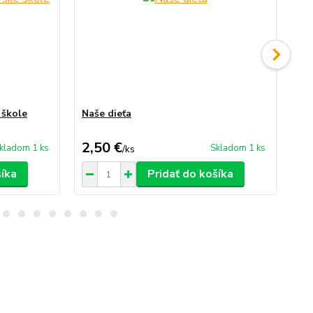
 škole
Naše dieťa
Pe
uč
2,50 €
6,
kladom 1 ks
Skladom 1 ks
/
ks
šíka
Pridať do košíka