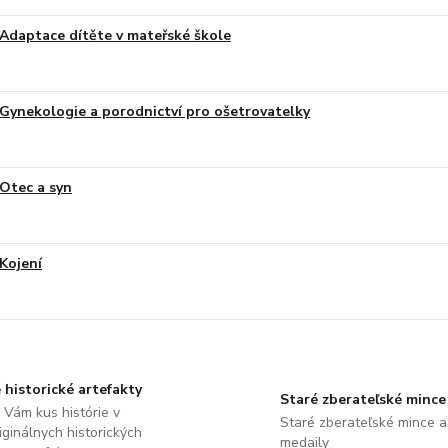
Adaptace dítěte v mateřské škole
Gynekologie a porodnictví pro ošetrovatelky
Otec a syn
Kojení
 historické artefakty
Staré zberateľské mince
Vám kus histórie v
Staré zberateľské mince a
ginálnych historických
medaily