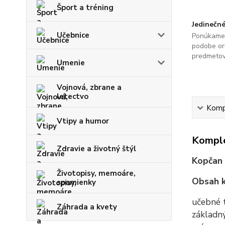
Šport a tréning
Jedinečné
Učebnice
Ponúkame 
podobe ori
predmetov
Umenie
Vojnová, zbrane a
letectvo
Kompl
Vtipy a humor
Komple
Zdravie a životný štýl
Kopčan -
Životopisy, memoáre,
Obsah k
spomienky
učebné t
Záhrada a kvety
základný