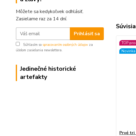
Môžete sa kedykoľvek odhlásiť.
Zasielame raz za 14 dní.
Súvisia
Prihlásiť sa
TOP pro
Súhlasím so
spracovaním osobných údajov
za
účelom zasielania newslettera.
Novinka
Jedinečné historické
artefakty
Prvé tri