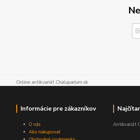
Ne
Online antikvariát Chaluparium.sk
Informácie pre zákazníkov
Najčíta
O nás
Antikvariát 
Ako nakupovať
Obchodné podmienky