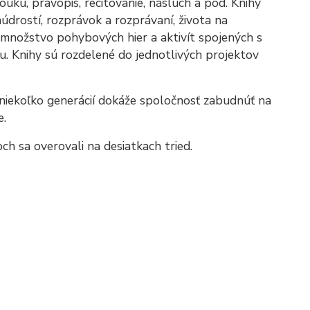
ouku, pravopis, recitovanie, násluch a pod. Knihy
údrostí, rozprávok a rozprávaní, života na
množstvo pohybových hier a aktivít spojených s
vu. Knihy sú rozdelené do jednotlivých projektov
 niekoľko generácií dokáže spoločnosť zabudnúť na
e.
och sa overovali na desiatkach tried.