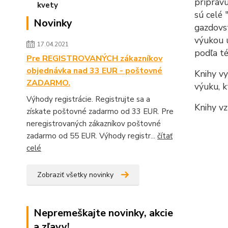
prípravu
sú celé 
Novinky
gazdovst
výukou u
17.04.2021
podľa t
Pre REGISTROVANÝCH zákazníkov
objednávka nad 33 EUR - poštovné
Knihy vy
ZADARMO.
výuku, k
Výhody registrácie. Registrujte sa a
Knihy vz
získate poštovné zadarmo od 33 EUR. Pre
neregistrovaných zákazníkov poštovné
zadarmo od 55 EUR. Výhody registr...
čítať
celé
Zobraziť všetky novinky
Nepremeškajte novinky, akcie
a zľavy!