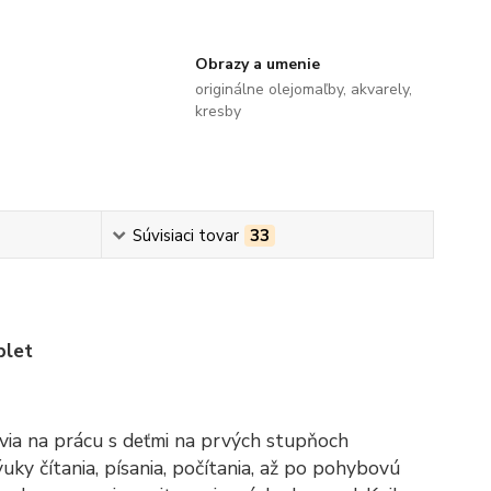
Obrazy a umenie
originálne olejomaľby, akvarely,
kresby
Súvisiaci tovar
33
plet
avia na prácu s deťmi na prvých stupňoch
ky čítania, písania, počítania, až po pohybovú