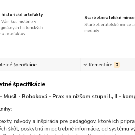
 historické artefakty
Staré zberateľské mince
Vám kus histórie v
Staré zberateľské mince a
ginálnych historických
medaily
 a artefaktov
etné špecifikácie
Komentáre
0
tné špecifikácie
 Musil - Boboková - Prax na nižšom stupni I., II - kom
nihy:
exty, návody a inšpirácia pre pedagógov, ktoré ich pripr
ch škôl, poskytnú im potrebné informácie, od systému výu