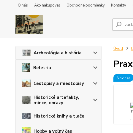
O nás
Ako nakupovať
Obchodné podmienky
Kontakty
Úvod
O
Archeológia a história
Prax 
Beletria
Novinka
Cestopisy a miestopisy
Historické artefakty,
mince, obrazy
Historické knihy a tlače
Hobby a voľný čas