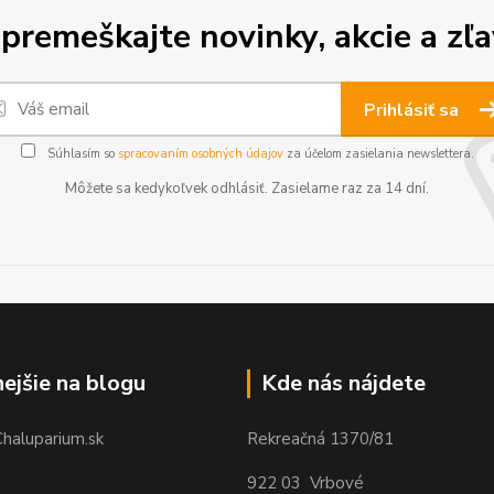
premeškajte novinky, akcie a zľa
Prihlásiť sa
Súhlasím so
spracovaním osobných údajov
za účelom zasielania newslettera.
Môžete sa kedykoľvek odhlásiť. Zasielame raz za 14 dní.
nejšie na blogu
Kde nás nájdete
Chaluparium.sk
Rekreačná 1370/81
922 03 Vrbové