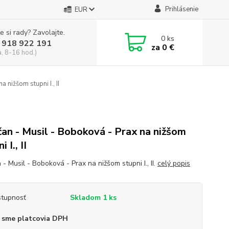
Prihlásenie
EUR
e si rady? Zavolajte.
0
ks
 918 922 191
za
0 €
a, 8-16 hod.)
a nižšom stupni I., II
an - Musil - Boboková - Prax na nižšom
i I., II
- Musil - Boboková - Prax na nižšom stupni I., II.
celý popis
tupnosť
Skladom 1 ks
 sme platcovia DPH