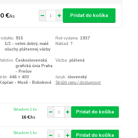
0 €
Pridať do košíka
/
ks
roduktu:
915
Rok vydania:
1937
1/2 - veľmi dobrý, malé
Náklad:
?
ošuchy plátennej väzby
teľstvo:
Československá
Väzba:
plátená
grafická únia Praha
- Prešov
trán:
446 + 403
Jazyk:
slovenský
Kopčan - Musil - Boboková
Strážiť cenu / dostupnosť
Skladom 1 ks
Pridať do košíka
16 €
/
ks
Skladom 1 ks
Pridať do košíka