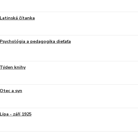
Latinská čítanka
Psychológia a pedagogika dieťaťa
Týden knihy
Otec a syn
Lípa - září 1925