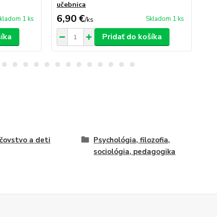
učebnica
6,90 €
7,
kladom 1 ks
Skladom 1 ks
/
ks
šíka
Pridať do košíka
čovstvo a deti
Psychológia, filozofia,
sociológia, pedagogika