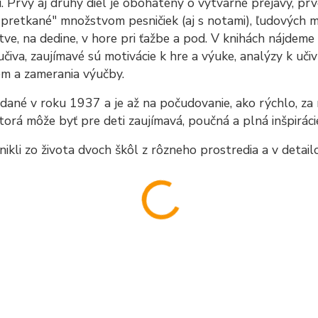
. Prvý aj druhý diel je obohatený o výtvarné prejavy, prv
"pretkané" množstvom pesničiek (aj s notami), ľudových m
ve, na dedine, v hore pri ťažbe a pod.
V knihách nájdeme 
čiva, zaujímavé sú motivácie k hre a výuke, analýzy k uči
ém a zamerania výučby.
dané v roku 1937 a je až na počudovanie, ako rýchlo, za
torá môže byť pre deti zaujímavá, poučná a plná inšpiráci
nikli zo života dvoch škôl z rôzneho prostredia a v detail