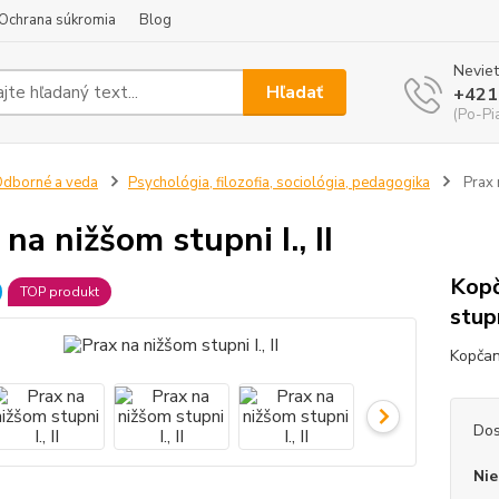
Ochrana súkromia
Blog
Neviet
Hľadať
+421
(Po-Pi
dborné a veda
Psychológia, filozofia, sociológia, pedagogika
Prax n
na nižšom stupni I., II
Kopč
TOP produkt
stupn
Kopčan 
Dos
Nie