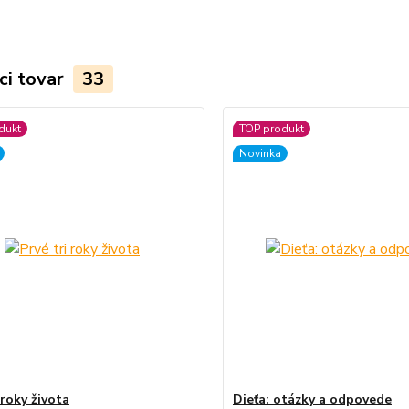
ci tovar
33
dukt
TOP produkt
Novinka
 roky života
Dieťa: otázky a odpovede