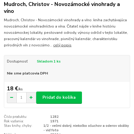
Mudroch, Christov - Novozámocké vinohrady a
víno
Mudroch, Christov - Novozámocké vinohrady a víno: kniha zachytávajúca
novozámocké vinohradníctvo a vína. Čitateľ nájde v knihe históriu
novozámockej lokality, pestované odrody, výnosy odrôd v tejto lokalite,
pracovný kalendár vo vinohrade, pivničný kalendár, charakteristiku
prírodných vín z novozámo...
celý popis
Dostupnosť
Skladom 1 ks
Nie sme platcovia DPH
18 €
/
ks
Pridať do košíka
Číslo produktu:
1282
Rok vydania:
1971
Stav knihy, chyby:
1/2 - veľmi dobrý, niekoľko ošuchov a oderov obálky
- viď foto