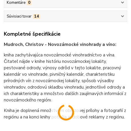
Komentáre
0
Súvisiaci tovar
14
Kompletné špecifikácie
Mudroch, Christov - Novozámocké vinohrady a víno:
kniha zachytávajúca novozámocké vinohradníctvo a vína.
Čitateľ nájde v knihe históriu novozámockej lokality,
pestované odrody, výnosy odrôd v tejto lokalite, pracovný
kalendár vo vinohrade, pivničný kalendár, charakteristiku
prírodných vín z novozámockej lokality, spôsob výsadby
vinohradov, odrodovú skladbu vinohradu, jednotlivé odrody a
ich charakteristiky a množstvo ďalších zaujímavých informácií z
novozámockého regiónu.
Kniha je doplnená množstvom obrazovej prílohy a fotografií z
regiónu a na konci knihy potešia aj dobové reklamy z regiónu.