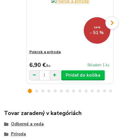
14 €
- 51 %
Pokrok a príroda
Víno na tani
6,90 €
3,90 €
Skladom 1 ks
/
ks
/
ks
Pridať do košíka
Tovar zaradený v kategóriách
Odborné a veda
Príroda