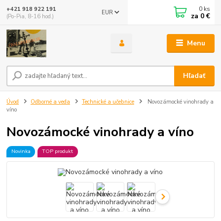
0
ks
+421 918 922 191
EUR
za
0 €
(Po-Pia, 8-16 hod.)
Menu
Hľadať
Úvod
Odborné a veda
Technické a učebnice
Novozámocké vinohrady a
víno
Novozámocké vinohrady a víno
Novinka
TOP produkt