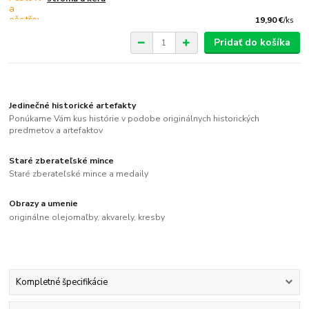
19,90 €
/
ks
Pridať do košíka
Jedinečné historické artefakty
Ponúkame Vám kus histórie v podobe originálnych historických
predmetov a artefaktov
Staré zberateľské mince
Staré zberateľské mince a medaily
Obrazy a umenie
originálne olejomaľby, akvarely, kresby
Kompletné špecifikácie