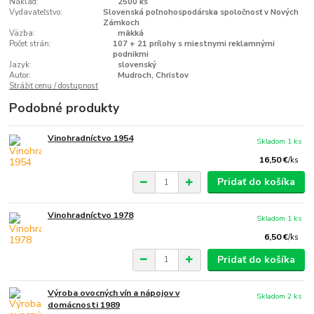
Náklad:
2500 ks
Vydavateľstvo:
Slovenská poľnohospodárska spoločnosť v Nových
Zámkoch
Väzba:
mäkká
Počet strán:
107 + 21 prílohy s miestnymi reklamnými
podnikmi
Jazyk:
slovenský
Autor:
Mudroch, Christov
Strážiť cenu / dostupnosť
Podobné produkty
Vinohradníctvo 1954
Skladom 1 ks
16,50 €
/
ks
Pridať do košíka
Vinohradníctvo 1978
Skladom 1 ks
6,50 €
/
ks
Pridať do košíka
Výroba ovocných vín a nápojov v
Skladom 2 ks
domácnosti 1989