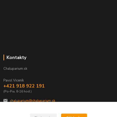
Kontakty
Chaluparium.sk
Pavol Viceník
+421 918 922 191
(Po-Pia, 8-16 hod.)
chaluparium@chaluparium.sk