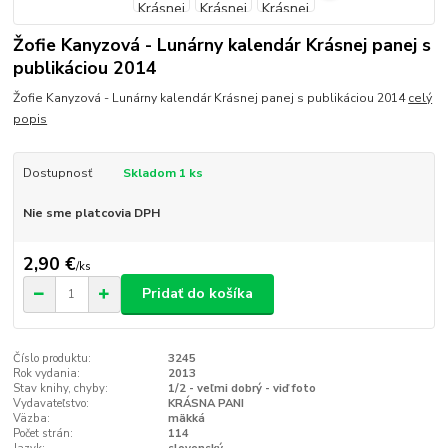
Žofie Kanyzová - Lunárny kalendár Krásnej panej s
publikáciou 2014
Žofie Kanyzová - Lunárny kalendár Krásnej panej s publikáciou 2014
celý
popis
Dostupnosť
Skladom 1 ks
Nie sme platcovia DPH
2,90 €
/
ks
Pridať do košíka
Číslo produktu:
3245
Rok vydania:
2013
Stav knihy, chyby:
1/2 - veľmi dobrý - viď foto
Vydavateľstvo:
KRÁSNA PANI
Väzba:
mäkká
Počet strán:
114