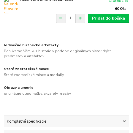
Skladom 1 ks
60 €
/
ks
Pridať do košíka
Jedinečné historické artefakty
Ponúkame Vám kus histórie v podobe originálnych historických
predmetov a artefaktov
Staré zberateľské mince
Staré zberateľské mince a medaily
Obrazy a umenie
originálne olejomaľby, akvarely, kresby
Kompletné špecifikácie