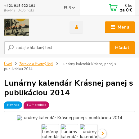
0
ks
+421 918 922 191
EUR
za
0 €
(Po-Pia, 8-16 hod.)
Menu
Hľadať
Úvod
Zdravie a životný štýl
Lunárny kalendár Krásnej panej s
publikáciou 2014
Lunárny kalendár Krásnej panej s
publikáciou 2014
Novinka
TOP produkt