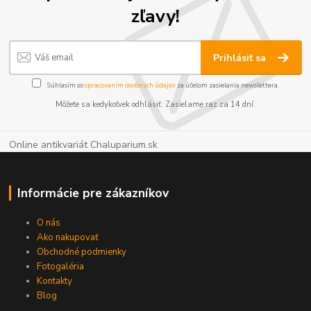
zľavy!
Prihlásiť sa
Súhlasím so
spracovaním osobných údajov
za účelom zasielania newslettera.
Môžete sa kedykoľvek odhlásiť. Zasielame raz za 14 dní.
Online antikvariát Chaluparium.sk
Informácie pre zákazníkov
O nás
Ako nakupovať
Obchodné podmienky
Fotogaléria
Kontakty
Blog