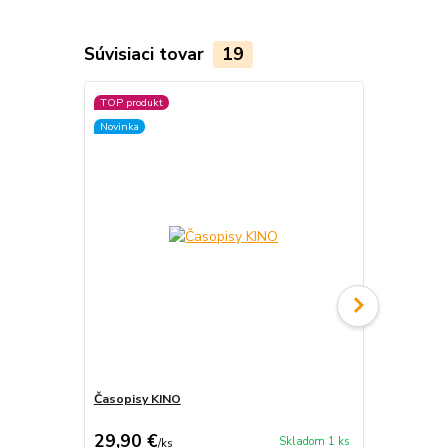
Súvisiaci tovar
19
TOP produkt
TOP produkt
Novinka
Novinka
Časopisy KINO
Zlatá brána
29,90 €
28,50 €
Skladom 1 ks
/
ks
/
k