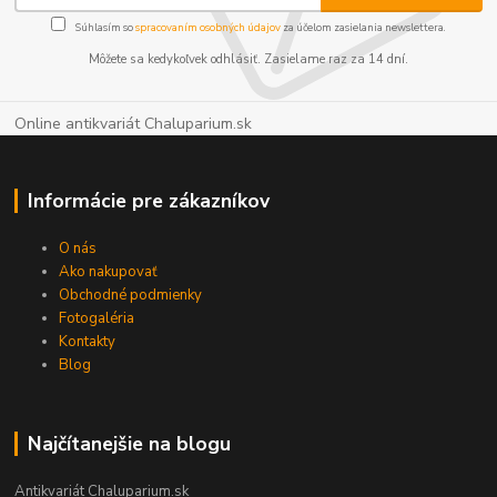
Súhlasím so
spracovaním osobných údajov
za účelom zasielania newslettera.
Môžete sa kedykoľvek odhlásiť. Zasielame raz za 14 dní.
Online antikvariát Chaluparium.sk
Informácie pre zákazníkov
O nás
Ako nakupovať
Obchodné podmienky
Fotogaléria
Kontakty
Blog
Najčítanejšie na blogu
Antikvariát Chaluparium.sk