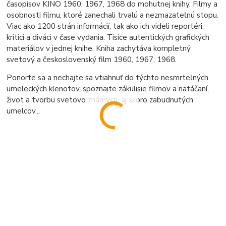
časopisov KINO 1960, 1967, 1968 do mohutnej knihy. Filmy a
osobnosti filmu, ktoré zanechali trvalú a nezmazateľnú stopu.
Viac ako 1200 strán informácií, tak ako ich videli reportéri,
kritici a diváci v čase vydania. Tisíce autentických grafických
materiálov v jednej knihe. Kniha zachytáva kompletný
svetový a československý film 1960, 1967, 1968.
Ponorte sa a nechajte sa vtiahnuť do týchto nesmrteľných
umeleckých klenotov, spoznajte zákulisie filmov a natáčaní,
život a tvorbu svetovo známych, aj skoro zabudnutých
umelcov...