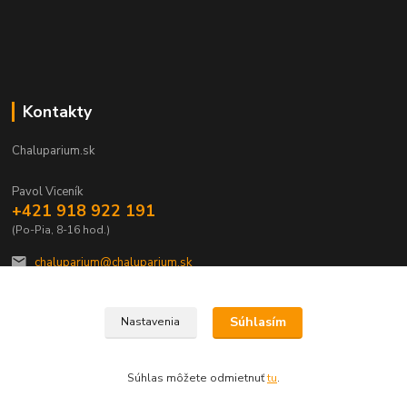
Kontakty
Chaluparium.sk
Pavol Viceník
+421 918 922 191
(Po-Pia, 8-16 hod.)
chaluparium@chaluparium.sk
Súhlasím
Nastavenia
Súhlas môžete odmietnuť
tu
.
Vytvorené na
Eshop-rychlo.sk