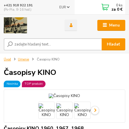
0
ks
+421 918 922 191
EUR
za
0 €
(Po-Pia, 8-16 hod.)
Menu
Hľadať
Úvod
Umenie
Časopisy KINO
Časopisy KINO
Novinka
TOP produkt
Časopisy KINO 1960, 1967, 1968