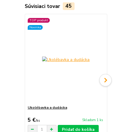
Súvisiaci tovar
45
TOP produkt
TOP produkt
Novinka
Novinka
Ukolébavka a dudácka
Beatles
5 €
2,90 €
Skladom 1 ks
/
ks
/
ks
Pridať do košíka