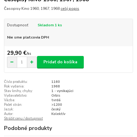
Časopisy Kino 1960, 1967, 1968
celý popis
Dostupnosť
Skladom 1 ks
Nie sme platcovia DPH
29,90 €
/
ks
Pridať do košíka
Číslo produktu:
1160
Rok vydania:
1968
Stav knihy, chyby:
1 - vynikajúci
Vydavateľstvo:
Orbis
Väzba:
tvrdá
Počet strán:
>1200
Jazyk:
český
Autor:
Kolektív
Strážiť cenu / dostupnosť
Podobné produkty