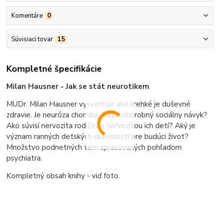
Komentáre
0
Súvisiaci tovar
15
Kompletné špecifikácie
Milan Hausner - Jak se stát neurotikem
MUDr. Milan Hausner vysvetľuje aké krehké je duševné
zdravie. Je neuróza choroba, alebo chorobný sociálny návyk?
Ako súvisí nervozita rodičov s nervozitou ich detí? Aký je
význam ranných detských skúseností pre budúci život?
Množstvo podnetných tém spracovaných pohľadom
psychiatra.
Kompletný obsah knihy - viď foto.