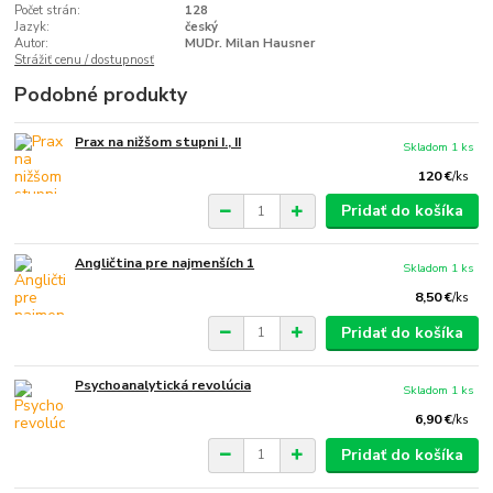
Počet strán:
128
Jazyk:
český
Autor:
MUDr. Milan Hausner
Strážiť cenu / dostupnosť
Podobné produkty
Prax na nižšom stupni I., II
Skladom 1 ks
120 €
/
ks
Pridať do košíka
Angličtina pre najmenších 1
Skladom 1 ks
8,50 €
/
ks
Pridať do košíka
Psychoanalytická revolúcia
Skladom 1 ks
6,90 €
/
ks
Pridať do košíka