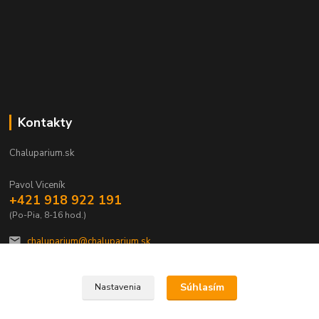
Kontakty
Chaluparium.sk
Pavol Viceník
+421 918 922 191
(Po-Pia, 8-16 hod.)
chaluparium@chaluparium.sk
Súhlasím
Nastavenia