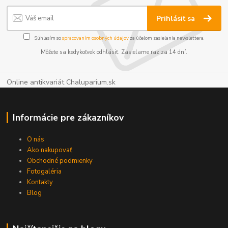
Prihlásiť sa
Súhlasím so
spracovaním osobných údajov
za účelom zasielania newslettera.
Môžete sa kedykoľvek odhlásiť. Zasielame raz za 14 dní.
Online antikvariát Chaluparium.sk
Informácie pre zákazníkov
O nás
Ako nakupovať
Obchodné podmienky
Fotogaléria
Kontakty
Blog