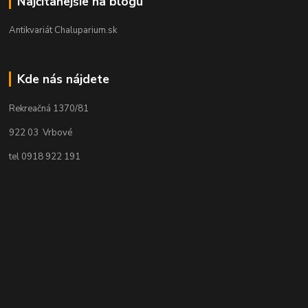
Najčítanejšie na blogu
Antikvariát Chaluparium.sk
Kde nás nájdete
Rekreačná 1370/81
922 03 Vrbové
tel 0918 922 191