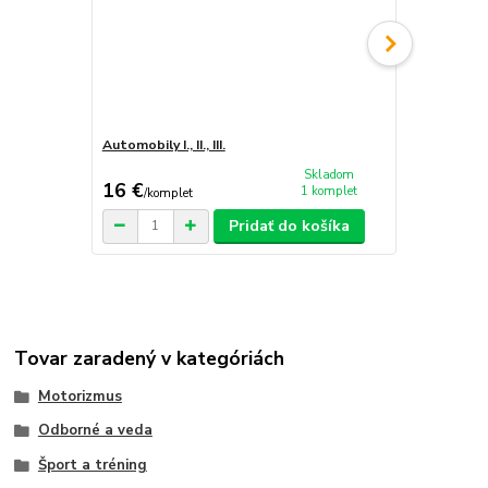
Automobily I., II., III.
Katalog Výs
motocyklů P
Skladom
16 €
36 €
1 komplet
/
komplet
/
ks
Pridať do košíka
Tovar zaradený v kategóriách
Motorizmus
Odborné a veda
Šport a tréning