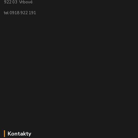
922 03 Vrbové
tel 0918 922 191
Kontakty