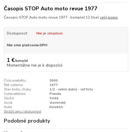
Časopis STOP Auto moto revue 1977
Časopis STOP Auto moto revue 1977 - komplet 12 čísel
celý popis
Dostupnosť
Nie je skladom
Nie sme platcovia DPH
1 €
/
komplet
Momentálne nie je k dispozícii
Číslo produktu:
3000
Rok vydania:
1977
Stav knihy, chyby:
1/2 - veľmi dobrý - viď foto
Vydavateľstvo:
Pravda
Väzba:
tvrdá
Jazyk:
slovenský
Autor:
Kolektív
Strážiť cenu / dostupnosť
Podobné produkty