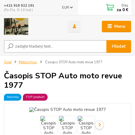
0
ks
+421 918 922 191
EUR
za
0 €
(Po-Pia, 8-16 hod.)
Menu
Hľadať
Úvod
Motorizmus
Časopis STOP Auto moto revue 1977
Časopis STOP Auto moto revue
1977
Novinka
TOP produkt