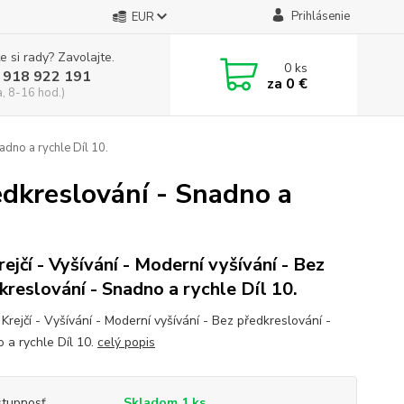
Prihlásenie
EUR
e si rady? Zavolajte.
0
ks
 918 922 191
za
0 €
a, 8-16 hod.)
adno a rychle Díl 10.
edkreslování - Snadno a
rejčí - Vyšívání - Moderní vyšívání - Bez
kreslování - Snadno a rychle Díl 10.
Krejčí - Vyšívání - Moderní vyšívání - Bez předkreslování -
 a rychle Díl 10.
celý popis
tupnosť
Skladom 1 ks