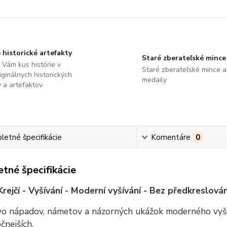
 historické artefakty
Staré zberateľské mince
Vám kus histórie v
Staré zberateľské mince a
ginálnych historických
medaily
 a artefaktov
etné špecifikácie
Komentáre
0
tné špecifikácie
rejčí - Vyšívání - Moderní vyšívání - Bez předkreslován
o nápadov, námetov a názorných ukážok moderného vyšíva
čnejších.