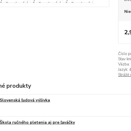
Nie
2,
Číslo p
Stav kn
Väzba:
Jazyk:
Strážiť
é produkty
Slovenská ľudová výšivka
Škola ručného pletenia aj pre ľaváčky