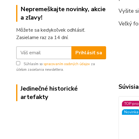
Nepremeškajte novinky, akcie
Vyšite s
a zľavy!
Veľký fo
Môžete sa kedykoľvek odhlásiť.
Zasielame raz za 14 dní.
Prihlásiť sa
Súhlasím so
spracovaním osobných údajov
za
účelom zasielania newslettera.
Súvisia
Jedinečné historické
artefakty
TOP pro
Novinka