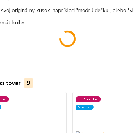
i svoj originálny kúsok, napríklad "modrú dečku", alebo "vi
rmát knihy.
ci tovar
9
dukt
TOP produkt
Novinka