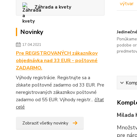
Záhrada a kvety
Novinky
Jedinečné
Ponúkame 
17.04.2021
podobe ori
predmetov
Pre REGISTROVANÝCH zákazníkov
objednávka nad 33 EUR - poštovné
ZADARMO.
Výhody registrácie. Registrujte sa a
Kompl
získate poštovné zadarmo od 33 EUR. Pre
neregistrovaných zákazníkov poštovné
zadarmo od 55 EUR. Výhody registr...
čítať
Komple
celé
Milada K
Zobraziť všetky novinky
Množstv
pre náro