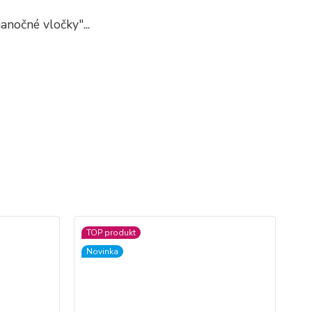
anočné vločky"...
TOP produkt
TO
Novinka
No