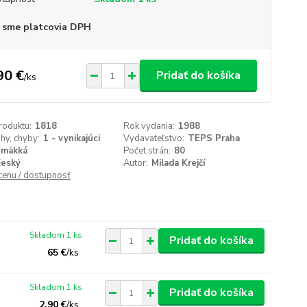
 sme platcovia DPH
90 €
Pridať do košíka
/
ks
roduktu:
1818
Rok vydania:
1988
ihy, chyby:
1 - vynikajúci
Vydavateľstvo:
TEPS Praha
mäkká
Počet strán:
80
český
Autor:
Milada Krejčí
 cenu / dostupnosť
Skladom 1 ks
Pridať do košíka
65 €
/
ks
Skladom 1 ks
Pridať do košíka
2,90 €
/
ks