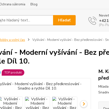
Ochrana súkromia
Blog
Neviet
Hľadať
+421
(Po-Pi
obby a voľný čas
Vyšívání - Moderní vyšívání - Bez předkreslování - Sn
vání - Moderní vyšívání - Bez př
le Díl 10.
M. K
TOP produkt
před
Milada 
Snadno
Dos