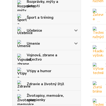
Rozprávky, mýty a
povesti
Šport a tréning
Učebnice
Umenie
Vojnová, zbrane a
letectvo
Vtipy a humor
Zdravie a životný štýl
Životopisy, memoáre,
spomienky