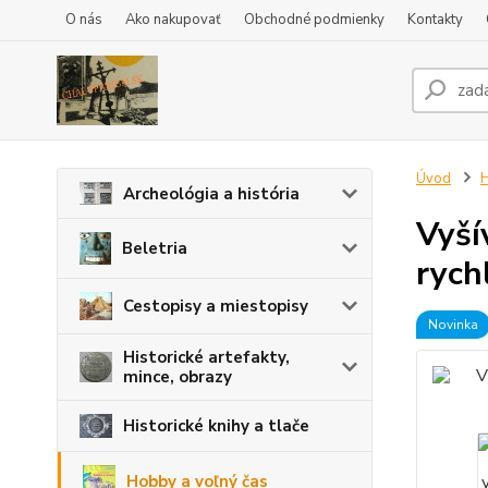
O nás
Ako nakupovať
Obchodné podmienky
Kontakty
Úvod
H
Archeológia a história
Vyší
Beletria
rych
Cestopisy a miestopisy
Novinka
Historické artefakty,
mince, obrazy
Historické knihy a tlače
Hobby a voľný čas