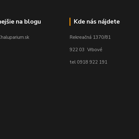
nejšie na blogu
Kde nás nájdete
Chaluparium.sk
Rekreačná 1370/81
922 03 Vrbové
tel 0918 922 191