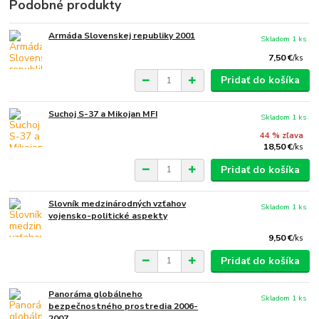
Podobné produkty
Armáda Slovenskej republiky 2001
Skladom 1 ks
7,50 €
/
ks
Pridať do košíka
Suchoj S-37 a Mikojan MFI
Skladom 1 ks
44 % zľava
18,50 €
/
ks
Pridať do košíka
Slovník medzinárodných vzťahov
Skladom 1 ks
vojensko-politické aspekty
9,50 €
/
ks
Pridať do košíka
Panoráma globálneho
Skladom 1 ks
bezpečnostného prostredia 2006-
2007