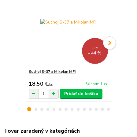
33 €
- 44 %
Suchoj S-37 a Mikojan MFI
Českosloven
18,50 €
9,50 €
Skladom 1 ks
/
ks
/
kom
Pridať do košíka
Tovar zaradený v kategóriách