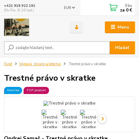
0
ks
+421 918 922 191
EUR
za
0 €
(Po-Pia, 8-16 hod.)
Menu
Hľadať
Úvod
Vojnová, zbrane a letectvo
Trestné právo v skratke
Trestné právo v skratke
Novinka
TOP produkt
Ondrej Samaš - Trestné právo v skratke