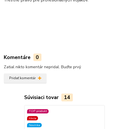
Komentáre
0
Zatial nikto komentár nepridal. Buďte prvý.
Pridať komentár
Súvisiaci tovar
14
TOP produkt
TOP produkt
Akcia
Novinka
Novinka