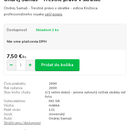
Ondrej Samaš - Trestné právo v skratke - edícia Knižnica
profesionálneho vojaka
celý popis
Dostupnosť
Skladom 1 ks
Nie sme platcovia DPH
7,50 €
/
ks
Pridať do košíka
Číslo produktu:
2990
Rok vydania:
2000
Stav knihy, chyby:
1/2 veľmi dobrý - jemne vyhnutý rožtek obálky viď
foto
Vydavateľstvo:
MO SR
Väzba:
mäkká
Počet strán:
121
Jazyk:
slovenský
Autor:
Ondrej Samaš
Strážiť cenu / dostupnosť