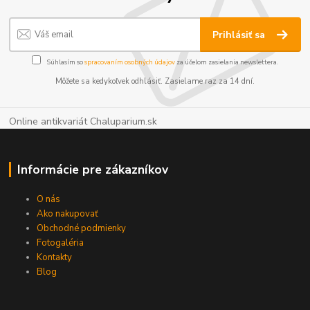
Prihlásiť sa
Súhlasím so
spracovaním osobných údajov
za účelom zasielania newslettera.
Môžete sa kedykoľvek odhlásiť. Zasielame raz za 14 dní.
Online antikvariát Chaluparium.sk
Informácie pre zákazníkov
O nás
Ako nakupovať
Obchodné podmienky
Fotogaléria
Kontakty
Blog