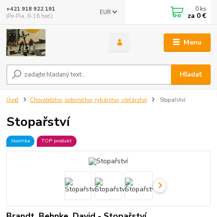
0
ks
+421 918 922 191
EUR
za
0 €
(Po-Pia, 8-16 hod.)
Menu
Hľadať
Úvod
Chovateľstvo, poľovníctvo, rybárstvo, včelárstvo
Stopařství
Stopařství
Novinka
TOP produkt
Brandt, Behnke, David - Stopařství