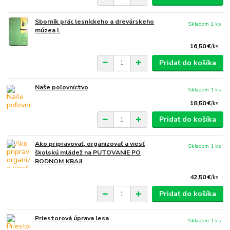
Sborník prác lesníckeho a drevárskeho
Skladom 1 ks
múzea I.
16,50 €
/
ks
Pridať do košíka
Naše poľovníctvo
Skladom 1 ks
18,50 €
/
ks
Pridať do košíka
Ako pripravovať, organizovať a viesť
Skladom 1 ks
školskú mládež na PUTOVANIE PO
RODNOM KRAJI
42,50 €
/
ks
Pridať do košíka
Priestorová úprava lesa
Skladom 1 ks