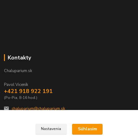
Kontakty
Chaluparium.sk
Pavol Viceník
+421 918 922 191
(Po-Pia, 8-16 hod.)
chaluparium@chaluparium.sk
Súhlasím
Nastavenia