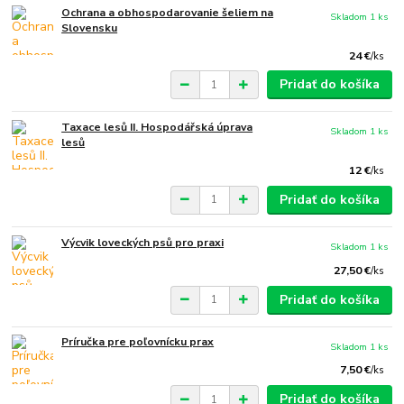
Ochrana a obhospodarovanie šeliem na
Skladom 1 ks
Slovensku
24 €
/
ks
Pridať do košíka
Taxace lesů II. Hospodářská úprava
Skladom 1 ks
lesů
12 €
/
ks
Pridať do košíka
Výcvik loveckých psů pro praxi
Skladom 1 ks
27,50 €
/
ks
Pridať do košíka
Príručka pre poľovnícku prax
Skladom 1 ks
7,50 €
/
ks
Pridať do košíka