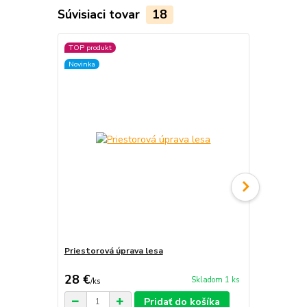
Súvisiaci tovar
18
TOP produkt
TOP produkt
Novinka
Novinka
Priestorová úprava lesa
Sborník prá
múzea I.
28 €
16,50 €
Skladom 1 ks
/
ks
/
k
Pridať do košíka