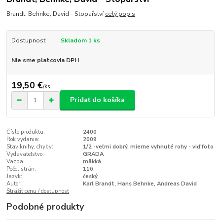
Brandt, Behnke, David - Stopařství
celý popis
Dostupnosť
Skladom 1 ks
Nie sme platcovia DPH
19,50 €
/
ks
Pridať do košíka
Číslo produktu:
2400
Rok vydania:
2009
Stav knihy, chyby:
1/2 -veľmi dobrý, mierne vyhnuté rohy - viď foto
Vydavateľstvo:
GRADA
Väzba:
mäkká
Počet strán:
116
Jazyk:
český
Autor:
Karl Brandt, Hans Behnke, Andreas David
Strážiť cenu / dostupnosť
Podobné produkty