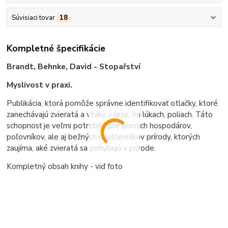
Súvisiaci tovar
18
Kompletné špecifikácie
Brandt, Behnke, David - Stopařství
Myslivost v praxi.
Publikácia, ktorá pomôže správne identifikovať otlačky, ktoré
zanechávajú zvieratá a vtáky v lese, na lúkach, poliach. Táto
schopnosť je veľmi potrebná pre lesných hospodárov,
poľovníkov, ale aj bežných návštevníkov prírody, ktorých
zaujíma, aké zvieratá sa pohybujú v prírode.
Kompletný obsah knihy - viď foto