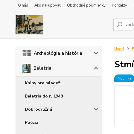
O nás
Ako nakupovať
Obchodné podmienky
Kontakty
Úvod
B
Archeológia a história
Stmí
Beletria
Novinka
Knihy pre mládež
Beletria do r. 1948
Dobrodružná
Poézia