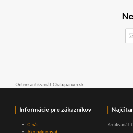
Ne
Online antikvariát Chaluparium.sk
Informácie pre zákazníkov
Najčíta
O nás
Antikvariát 
Ako nakupovať