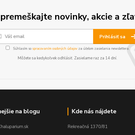
premeškajte novinky, akcie a zľa
Prihlásiť sa
Súhlasím so
spracovaním osobných údajov
za účelom zasielania newslettera.
Môžete sa kedykoľvek odhlásiť. Zasielame raz za 14 dní.
nejšie na blogu
Kde nás nájdete
Chaluparium.sk
Rekreačná 1370/81