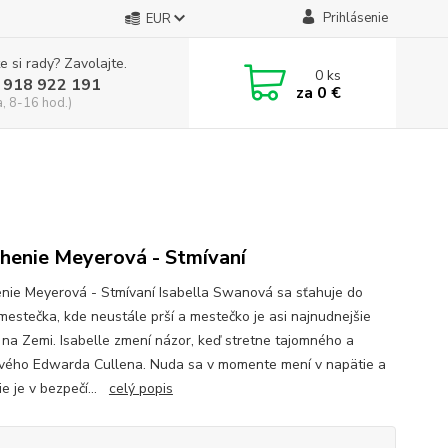
Prihlásenie
EUR
e si rady? Zavolajte.
0
ks
 918 922 191
za
0 €
a, 8-16 hod.)
henie Meyerová - Stmívaní
nie Meyerová - Stmívaní Isabella Swanová sa sťahuje do
 mestečka, kde neustále prší a mestečko je asi najnudnejšie
 na Zemi. Isabelle zmení názor, keď stretne tajomného a
livého Edwarda Cullena. Nuda sa v momente mení v napätie a
ie je v bezpečí...
celý popis