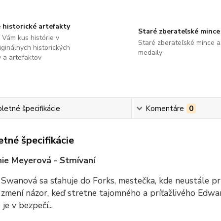
 historické artefakty
Staré zberateľské mince
Vám kus histórie v
Staré zberateľské mince a
ginálnych historických
medaily
 a artefaktov
etné špecifikácie
Komentáre
0
tné špecifikácie
ie Meyerová - Stmívaní
 Swanová sa sťahuje do Forks, mestečka, kde neustále prš
 zmení názor, keď stretne tajomného a príťažlivého Edw
 je v bezpečí...