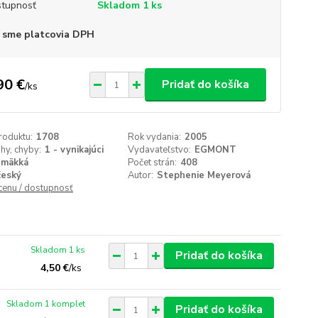
tupnosť
Skladom 1 ks
 sme platcovia DPH
90 €
Pridať do košíka
/
ks
roduktu:
1708
Rok vydania:
2005
ihy, chyby:
1 - vynikajúci
Vydavateľstvo:
EGMONT
mäkká
Počet strán:
408
český
Autor:
Stephenie Meyerová
 cenu / dostupnosť
Skladom 1 ks
Pridať do košíka
4,50 €
/
ks
Skladom 1 komplet
Pridať do košíka