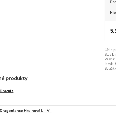
Dos
Nie
5,
Číslo p
Stav kn
Väzba:
Jazyk:
Strážiť
é produkty
Dracula
Dragonlance Hrdinové I. - VI.