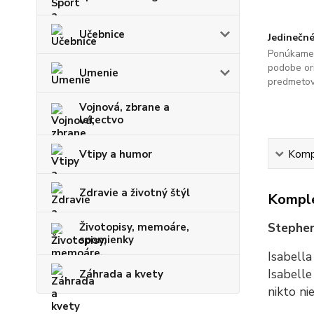
Učebnice
Jedinečné
Ponúkame 
podobe ori
Umenie
predmetov
Vojnová, zbrane a
letectvo
Vtipy a humor
Kompl
Zdravie a životný štýl
Komple
Stephen
Životopisy, memoáre,
spomienky
Isabella
Isabelle
Záhrada a kvety
nikto nie