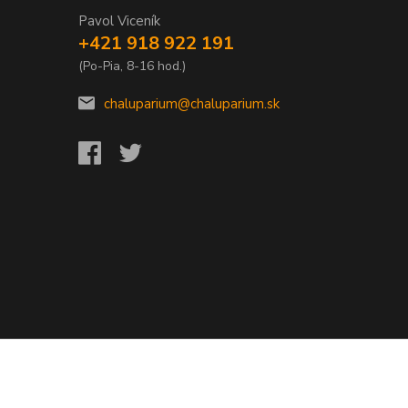
Pavol Viceník
+421 918 922 191
(Po-Pia, 8-16 hod.)
chaluparium@chaluparium.sk