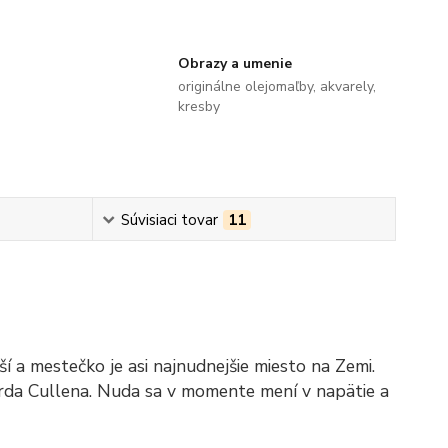
Obrazy a umenie
originálne olejomaľby, akvarely,
kresby
Súvisiaci tovar
11
í a mestečko je asi najnudnejšie miesto na Zemi.
arda Cullena. Nuda sa v momente mení v napätie a