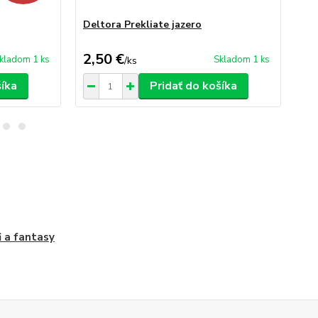
Deltora Prekliate jazero
Dra
2,50 €
19
kladom 1 ks
Skladom 1 ks
/
ks
šíka
Pridať do košíka
fi a fantasy