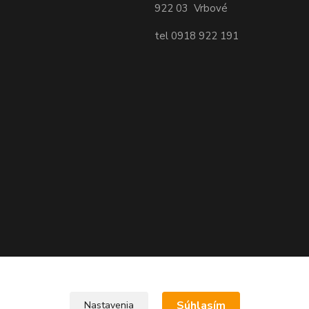
922 03 Vrbové
tel 0918 922 191
Súhlasím
Nastavenia