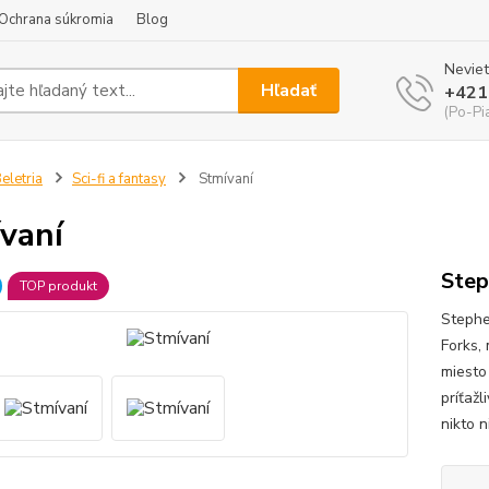
Ochrana súkromia
Blog
Neviet
Hľadať
+421
(Po-Pi
eletria
Sci-fi a fantasy
Stmívaní
vaní
Step
TOP produkt
Stephe
Forks,
miesto
príťaž
nikto n