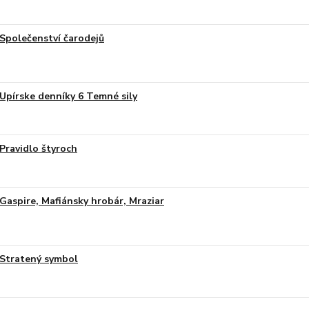
Společenství čarodejů
Upírske denníky 6 Temné sily
Pravidlo štyroch
Gaspire, Mafiánsky hrobár, Mraziar
Stratený symbol