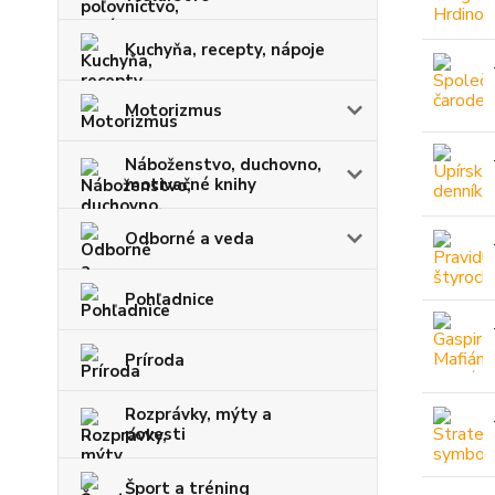
Kuchyňa, recepty, nápoje
Motorizmus
Náboženstvo, duchovno,
motivačné knihy
Odborné a veda
Pohľadnice
Príroda
Rozprávky, mýty a
povesti
Šport a tréning