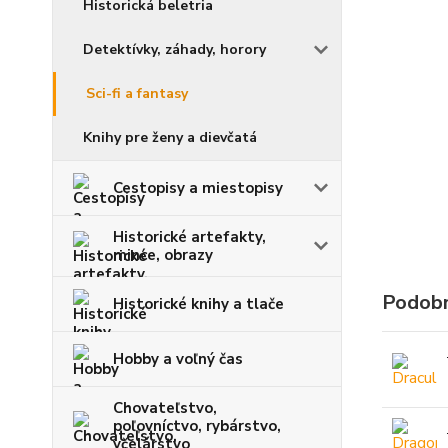
Historická beletria
Detektívky, záhady, horory
Sci-fi a fantasy
Knihy pre ženy a dievčatá
Cestopisy a miestopisy
Historické artefakty,
mince, obrazy
Podobn
Historické knihy a tlače
Hobby a voľný čas
Chovateľstvo,
poľovníctvo, rybárstvo,
včelárstvo