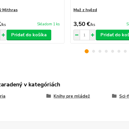
 Mithras
Muž z hvězd
€
3,50 €
Skladom 1 ks
S
/
ks
/
ks
Pridať do košíka
Pridať do ko
zaradený v kategóriách
ria
Knihy pre mládež
Sci-