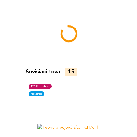
Súvisiaci tovar
15
TOP produkt
TOP produkt
Novinka
Akcia
Novinka