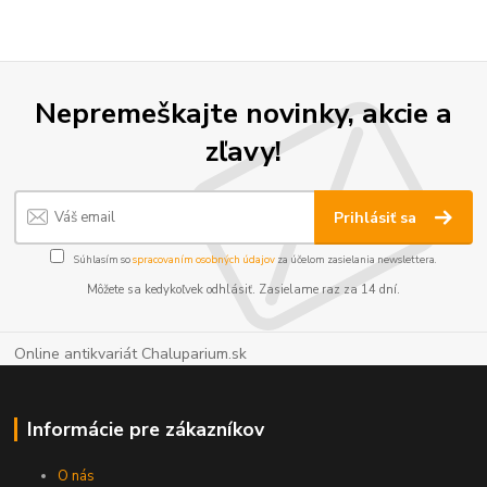
Nepremeškajte novinky, akcie a
zľavy!
Prihlásiť sa
Súhlasím so
spracovaním osobných údajov
za účelom zasielania newslettera.
Môžete sa kedykoľvek odhlásiť. Zasielame raz za 14 dní.
Online antikvariát Chaluparium.sk
Informácie pre zákazníkov
O nás