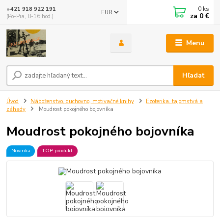
0
ks
+421 918 922 191
EUR
za
0 €
(Po-Pia, 8-16 hod.)
Menu
Hľadať
Úvod
Náboženstvo, duchovno, motivačné knihy
Ezoterika, tajomstvá a
záhady
Moudrost pokojného bojovníka
Moudrost pokojného bojovníka
Novinka
TOP produkt