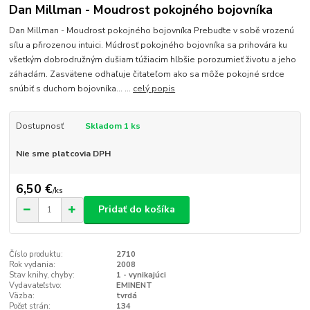
Dan Millman - Moudrost pokojného bojovníka
Dan Millman - Moudrost pokojného bojovníka Prebuďte v sobě vrozenú
sílu a přirozenou intuici. Múdrosť pokojného bojovníka sa prihovára ku
všetkým dobrodružným dušiam túžiacim hlbšie porozumieť životu a jeho
záhadám. Zasvätene odhaľuje čitateľom ako sa môže pokojné srdce
snúbiť s duchom bojovníka... ...
celý popis
Dostupnosť
Skladom 1 ks
Nie sme platcovia DPH
6,50 €
/
ks
Pridať do košíka
Číslo produktu:
2710
Rok vydania:
2008
Stav knihy, chyby:
1 - vynikajúci
Vydavateľstvo:
EMINENT
Väzba:
tvrdá
Počet strán:
134