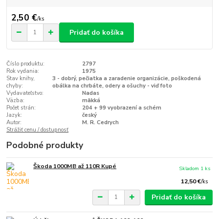
2,50 €
/
ks
Pridať do košíka
Číslo produktu:
2797
Rok vydania:
1975
Stav knihy,
3 - dobrý, pečiatka a zaradenie organizácie, poškodená
chyby:
obálka na chrbáte, odery a ošuchy - viď foto
Vydavateľstvo:
Nadas
Väzba:
mäkká
Počet strán:
204 + 99 vyobrazení a schém
Jazyk:
český
Autor:
M. R. Cedrych
Strážiť cenu / dostupnosť
Podobné produkty
Škoda 1000MB až 110R Kupé
Skladom 1 ks
12,50 €
/
ks
Pridať do košíka