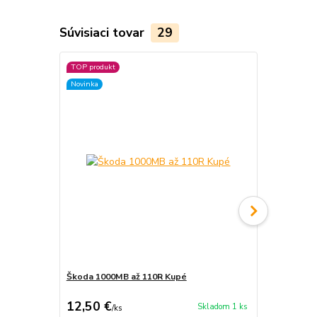
Súvisiaci tovar
29
TOP produkt
TOP produkt
Novinka
Novinka
Škoda 1000MB až 110R Kupé
Automobily I., 
12,50 €
16 €
Skladom 1 ks
/
ks
/
kompl