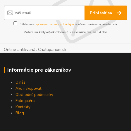
Prihlásiť sa
Súhlasím so
spracovaním osobných údajov
za účelom zasielania newslettera.
Môžete sa kedykoľvek odhlásiť. Zasielame raz za 14 dní.
Online antikvariát Chaluparium.sk
Informácie pre zákazníkov
O nás
Ako nakupovať
Obchodné podmienky
Fotogaléria
Kontakty
Blog