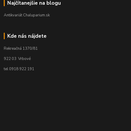
Najčítanejšie na blogu
Antikvariát Chaluparium.sk
Kde nás nájdete
Rekreačná 1370/81
922 03 Vrbové
tel 0918 922 191