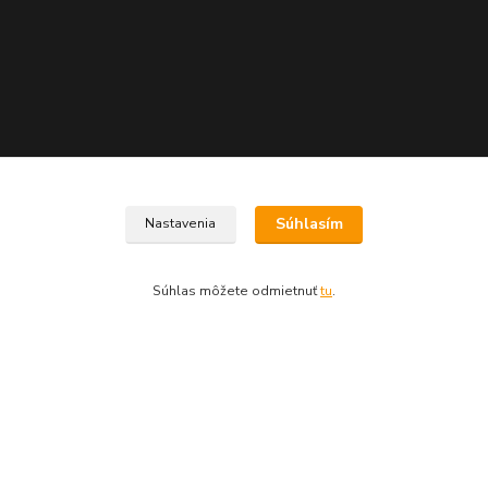
Kontakty
Súhlasím
Nastavenia
Chaluparium.sk
Súhlas môžete odmietnuť
tu
.
Pavol Viceník
+421 918 922 191
(Po-Pia, 8-16 hod.)
chaluparium@chaluparium.sk