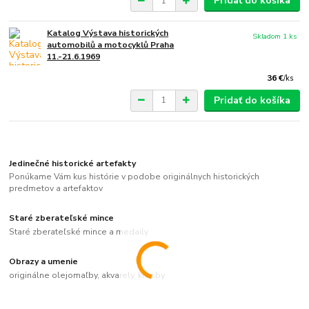
Pridať do košíka
Katalog Výstava historických
Skladom 1 ks
automobilů a motocyklů Praha
11.-21.6.1969
36 €
/
ks
Pridať do košíka
Jedinečné historické artefakty
Ponúkame Vám kus histórie v podobe originálnych historických
predmetov a artefaktov
Staré zberateľské mince
Staré zberateľské mince a medaily
Obrazy a umenie
originálne olejomaľby, akvarely, kresby