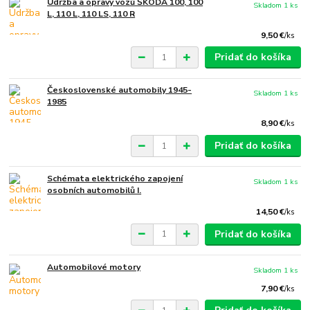
Údržba a opravy vozů ŠKODA 100, 100
Skladom 1 ks
L, 110 L, 110 LS, 110 R
9,50 €
/
ks
Pridať do košíka
Československé automobily 1945-
Skladom 1 ks
1985
8,90 €
/
ks
Pridať do košíka
Schémata elektrického zapojení
Skladom 1 ks
osobních automobilů I.
14,50 €
/
ks
Pridať do košíka
Automobilové motory
Skladom 1 ks
7,90 €
/
ks