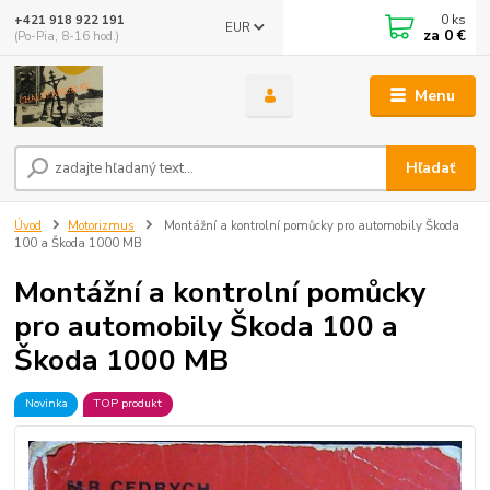
0
ks
+421 918 922 191
EUR
za
0 €
(Po-Pia, 8-16 hod.)
Menu
Hľadať
Úvod
Motorizmus
Montážní a kontrolní pomůcky pro automobily Škoda
100 a Škoda 1000 MB
Montážní a kontrolní pomůcky
pro automobily Škoda 100 a
Škoda 1000 MB
Novinka
TOP produkt