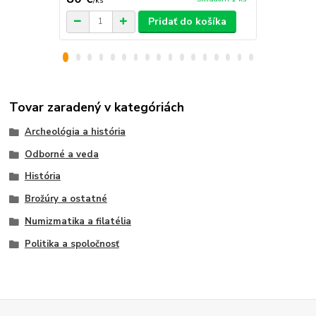
/
ks
/
ks
Pridať do košíka
Tovar zaradený v kategóriách
Archeológia a história
Odborné a veda
História
Brožúry a ostatné
Numizmatika a filatélia
Politika a spoločnosť