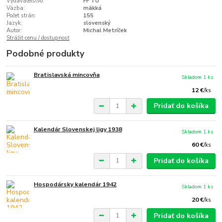
Vydavateľstvo:
FF TU
Väzba:
mäkká
Počet strán:
155
Jazyk:
slovenský
Autor:
Michal Metríček
Strážiť cenu / dostupnosť
Podobné produkty
Bratislavská mincovňa
Skladom 1 ks
12 €
/
ks
Pridať do košíka
Kalendár Slovenskej ligy 1938
Skladom 1 ks
60 €
/
ks
Pridať do košíka
Hospodársky kalendár 1942
Skladom 1 ks
20 €
/
ks
Pridať do košíka