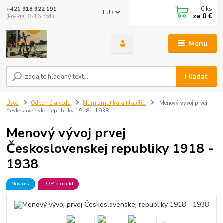
0
ks
+421 918 922 191
EUR
za
0 €
(Po-Pia, 8-16 hod.)
Menu
Hľadať
Úvod
Odborné a veda
Numizmatika a filatélia
Menový vývoj prvej
Československej republiky 1918 - 1938
Menový vývoj prvej
Československej republiky 1918 -
1938
Novinka
TOP produkt