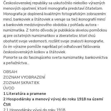
Československej republiky sa uskutočnilo niekoľko výrazných
menových opatrení, ktoré monografia predstaví čitateľom.
Monografia je doplnená kvalitným fotografickým zobrazením
mincí, bankoviek a štátoviek a venuje sa tiež ikonografií mincí
a bankoviek medzivojnového obdobia z pohľadu autora -
numizmatika. Z tohto dôvodu je publikácia skvelou pomôckou
aj pre ostatných numizmatikov a zberateľov, ktorí chcú
obohatiť svoje vedomosti, rozšíriť svoje znalosti ikonografie,
čo im výrazne pomôže napríklad pri odhaľovaní falšovania
československých kolkov a štátoviek.
Ponorte sa do fascinujúceho sveta numizmatiky, bankovníctva
a peňažníctva...
OBSAH
ZOZNAM VYOBRAZENÍ
ZOZNAM SKRATIEK
ÚVOD
1 Literatúra a pramene
2 Hospodársky a menový vývoj do roku 1918 na území
ČSR
2.1 Hospodársky vývoj do roku 1918