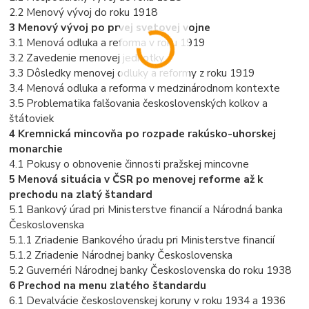
2.2 Menový vývoj do roku 1918
3 Menový vývoj po prvej svetovej vojne
3.1 Menová odluka a reforma v roku 1919
3.2 Zavedenie menovej jednotky
3.3 Dôsledky menovej odluky a reformy z roku 1919
3.4 Menová odluka a reforma v medzinárodnom kontexte
3.5 Problematika falšovania československých kolkov a
štátoviek
4 Kremnická mincovňa po rozpade rakúsko-uhorskej
monarchie
4.1 Pokusy o obnovenie činnosti pražskej mincovne
5 Menová situácia v ČSR po menovej reforme až k
prechodu na zlatý štandard
5.1 Bankový úrad pri Ministerstve financií a Národná banka
Československa
5.1.1 Zriadenie Bankového úradu pri Ministerstve financií
5.1.2 Zriadenie Národnej banky Československa
5.2 Guvernéri Národnej banky Československa do roku 1938
6 Prechod na menu zlatého štandardu
6.1 Devalvácie československej koruny v roku 1934 a 1936