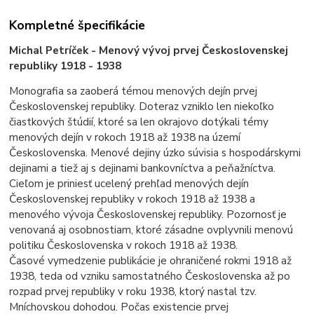
Kompletné špecifikácie
Michal Petríček - Menový vývoj prvej Československej
republiky 1918 - 1938
Monografia sa zaoberá témou menových dejín prvej
Československej republiky. Doteraz vzniklo len niekoľko
čiastkových štúdií, ktoré sa len okrajovo dotýkali témy
menových dejín v rokoch 1918 až 1938 na území
Československa. Menové dejiny úzko súvisia s hospodárskymi
dejinami a tiež aj s dejinami bankovníctva a peňažníctva.
Cieľom je priniesť ucelený prehľad menových dejín
Československej republiky v rokoch 1918 až 1938 a
menového vývoja Československej republiky. Pozornosť je
venovaná aj osobnostiam, ktoré zásadne ovplyvnili menovú
politiku Československa v rokoch 1918 až 1938.
Časové vymedzenie publikácie je ohraničené rokmi 1918 až
1938, teda od vzniku samostatného Československa až po
rozpad prvej republiky v roku 1938, ktorý nastal tzv.
Mníchovskou dohodou. Počas existencie prvej