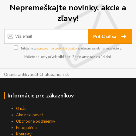
Nepremeškajte novinky, akcie a
zľavy!
Prihlásiť sa
Súhlasím so
spracovaním osobných údajov
za účelom zasielania newslettera.
Môžete sa kedykoľvek odhlásiť. Zasielame raz za 14 dní.
Online antikvariát Chaluparium.sk
Informácie pre zákazníkov
O nás
Ako nakupovať
Obchodné podmienky
Fotogaléria
Kontakty