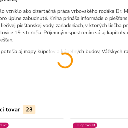
lo vzniklo ako dizertačná práca vrbovského rodáka Dr. M
ro úplne zabudnuté. Kniha prináša informácie o piešťans
e liečivej piešťanskej vody, zariadeniach, v ktorých liečb
lovice 19. storočia. Príjemným spestrením sú aj kapitoly o 
iešťan.
 potešia aj mapy kúpeľov a kúpeľných budov, Vážskych ra
ci tovar
23
dukt
TOP produkt