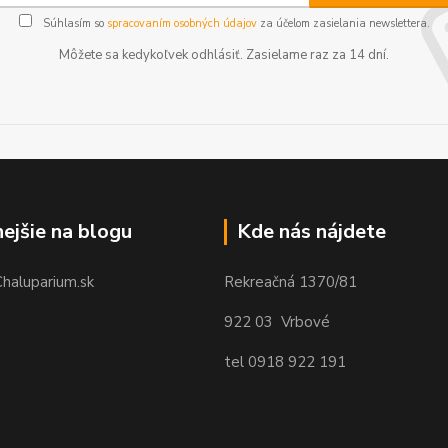
Súhlasím so
spracovaním osobných údajov
za účelom zasielania newslettera.
Môžete sa kedykoľvek odhlásiť. Zasielame raz za 14 dní.
nejšie na blogu
Kde nás nájdete
Chaluparium.sk
Rekreačná 1370/81
922 03 Vrbové
tel 0918 922 191