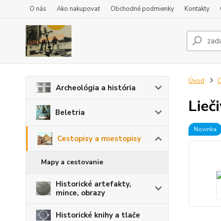
O nás
Ako nakupovať
Obchodné podmienky
Kontakty
Úvod
C
Archeológia a história
Lieč
Beletria
Novinka
Cestopisy a miestopisy
Mapy a cestovanie
Historické artefakty,
mince, obrazy
Historické knihy a tlače