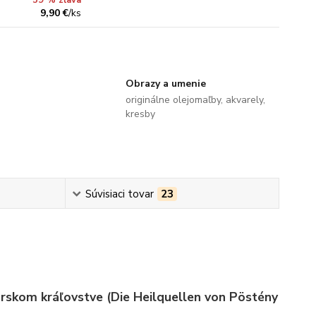
59 % zľava
9,90 €
/
ks
Obrazy a umenie
originálne olejomaľby, akvarely,
kresby
Súvisiaci tovar
23
orskom kráľovstve (Die Heilquellen von Pöstény