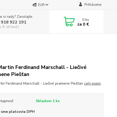
Prihlásenie
EUR
e si rady? Zavolajte.
0
ks
 918 922 191
za
0 €
a, 8-16 hod.)
Martin Ferdinand Marschall - Liečivé
ene Piešťan
rtin Ferdinand Marschall - Liečivé pramene Piešťan
celý popis
tupnosť
Skladom 1 ks
 sme platcovia DPH