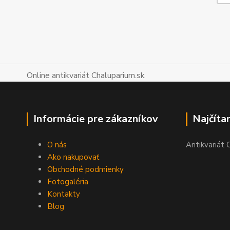
Online antikvariát Chaluparium.sk
Informácie pre zákazníkov
Najčíta
O nás
Antikvariát 
Ako nakupovať
Obchodné podmienky
Fotogaléria
Kontakty
Blog