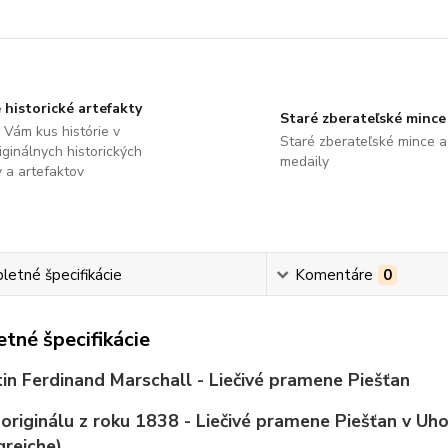
 historické artefakty
Staré zberateľské mince
Vám kus histórie v
Staré zberateľské mince a
ginálnych historických
medaily
 a artefaktov
etné špecifikácie
Komentáre
0
tné špecifikácie
tin Ferdinand Marschall - Liečivé pramene Piešťan
 originálu z roku 1838 - Liečivé pramene Piešťan v Uh
greiche)