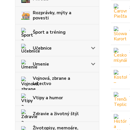
Rozprávky, mýty a
povesti
Šport a tréning
Učebnice
Umenie
Vojnová, zbrane a
letectvo
Vtipy a humor
Zdravie a životný štýl
Životopisy, memoáre,