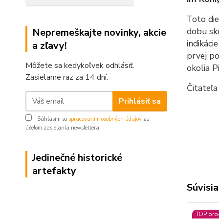
Toto die
dobu sko
Nepremeškajte novinky, akcie
indikáci
a zľavy!
prvej po
Môžete sa kedykoľvek odhlásiť.
okolia P
Zasielame raz za 14 dní.
Čitateľa
Prihlásiť sa
Súhlasím so
spracovaním osobných údajov
za
účelom zasielania newslettera.
Jedinečné historické
artefakty
Súvisia
TOP pro