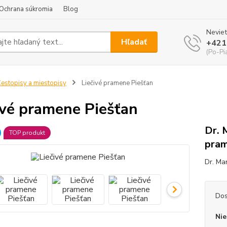
Ochrana súkromia
Blog
Neviet
Hľadať
+421
(Po-Pi
estopisy a miestopisy
Liečivé pramene Piešťan
ivé pramene Piešťan
Dr. 
TOP produkt
pram
Dr. Ma
Dos
Nie