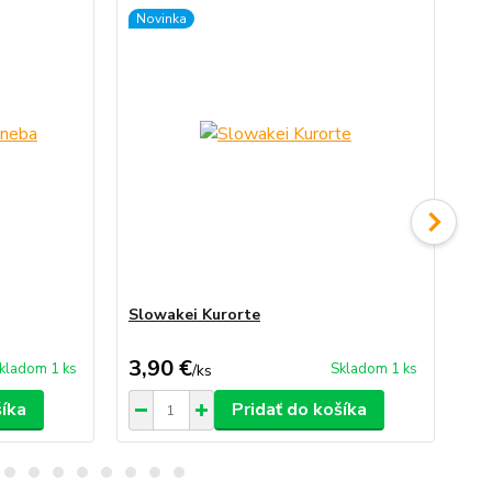
Novinka
No
Slowakei Kurorte
Reá
3,90 €
3,
kladom 1 ks
Skladom 1 ks
/
ks
šíka
Pridať do košíka