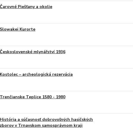
Čarovné Piešťany a okolie
Slowakei Kurorte
Československé mlynářství 1936
Kostolec – archeologická rezervácia
Trenčianske Teplice 1580 - 1980
História a súčasnosť dobrovoľných hasičských
zborov v Trnavskom samosprávnom kraji