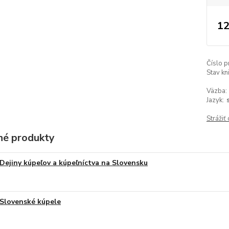
12
Číslo p
Stav kn
Väzba:
Jazyk:
Strážiť
é produkty
Dejiny kúpeľov a kúpeľníctva na Slovensku
Slovenské kúpele