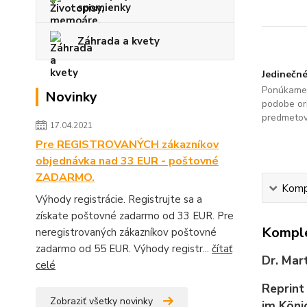
spomienky
Záhrada a kvety
Jedinečné
Ponúkame 
Novinky
podobe ori
predmetov
17.04.2021
Pre REGISTROVANÝCH zákazníkov
objednávka nad 33 EUR - poštovné
ZADARMO.
Kompl
Výhody registrácie. Registrujte sa a
získate poštovné zadarmo od 33 EUR. Pre
Komple
neregistrovaných zákazníkov poštovné
zadarmo od 55 EUR. Výhody registr...
čítať
Dr. Mar
celé
Reprint
Zobraziť všetky novinky
im Köni