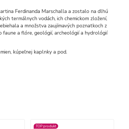
artina Ferdinanda Marschalla a zostalo na dlhú
kých termálnych vodách, ich chemickom zložení,
a prebiehala a množstva zaujímavých poznatkoch z
faune a flóre, geológií, archeológií a hydrológií
mien, kúpeľnej kaplnky a pod.
TOP produkt
TO