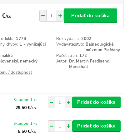
 €
Pridať do košíka
/
ks
roduktu:
1778
Rok vydania:
2002
ihy, chyby:
1 - vynikajúci
Vydavateľstvo:
Balneologické
múzeum Piešťany
mäkká
Počet strán:
172
slovenský, nemecký
Autor:
Dr. Martin Ferdinand
Marschall
 cenu / dostupnosť
Skladom 1 ks
Pridať do košíka
29,50 €
/
ks
Skladom 1 ks
Pridať do košíka
5,50 €
/
ks