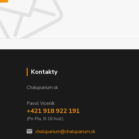
Kontakty
Chaluparium.sk
Pavol Viceník
+421 918 922 191
(Po-Pia, 8-16 hod.)
chaluparium@chaluparium.sk