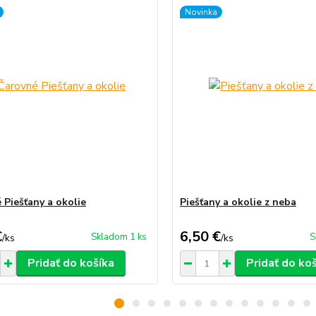
Novinka
 Piešťany a okolie
Piešťany a okolie z neba
€
6,50 €
Skladom 1 ks
S
/
ks
/
ks
Pridať do košíka
Pridať do ko