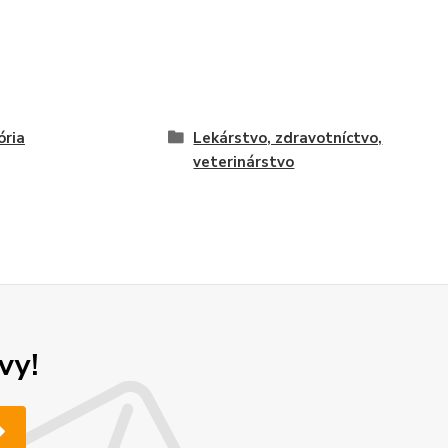
ória
Lekárstvo, zdravotníctvo,
veterinárstvo
vy!