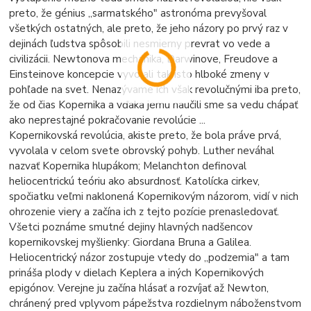
preto, že génius „sarmatského" astronóma prevyšoval
všetkých ostatných, ale preto, že jeho názory po prvý raz v
dejinách ľudstva spôsobili nesmierny prevrat vo vede a
civilizácii. Newtonova mechanika, Darwinove, Freudove a
Einsteinove koncepcie vyvolali tak isto hlboké zmeny v
pohľade na svet. Nenazývame ich však revolučnými iba preto,
že od čias Kopernika a vďaka jemu naučili sme sa vedu chápať
ako neprestajné pokračovanie revolúcie ...
Kopernikovská revolúcia, akiste preto, že bola práve prvá,
vyvolala v celom svete obrovský pohyb. Luther neváhal
nazvať Kopernika hlupákom; Melanchton definoval
heliocentrickú teóriu ako absurdnosť. Katolícka cirkev,
spočiatku veľmi naklonená Kopernikovým názorom, vidí v nich
ohrozenie viery a začína ich z tejto pozície prenasledovať.
Všetci poznáme smutné dejiny hlavných nadšencov
kopernikovskej myšlienky: Giordana Bruna a Galilea.
Heliocentrický názor zostupuje vtedy do „podzemia" a tam
prináša plody v dielach Keplera a iných Kopernikových
epigónov. Verejne ju začína hlásať a rozvíjať až Newton,
chránený pred vplyvom pápežstva rozdielnym náboženstvom