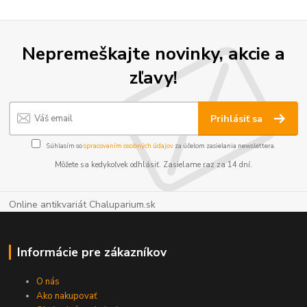
Nepremeškajte novinky, akcie a
zľavy!
Prihlásiť sa
Súhlasím so
spracovaním osobných údajov
za účelom zasielania newslettera.
Môžete sa kedykoľvek odhlásiť. Zasielame raz za 14 dní.
Online antikvariát Chaluparium.sk
Informácie pre zákazníkov
O nás
Ako nakupovať