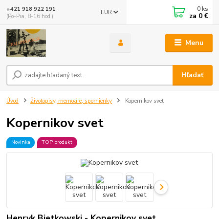
0
ks
+421 918 922 191
EUR
za
0 €
(Po-Pia, 8-16 hod.)
Menu
Hľadať
Úvod
Životopisy, memoáre, spomienky
Kopernikov svet
Kopernikov svet
Novinka
TOP produkt
Henryk Bietkowski - Kopernikov svet