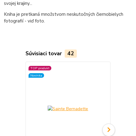
svojej krajiny...
Kniha je pretkaná množstvom neskutočných čiernobielych
fotografií - viď foto.
Súvisiaci tovar
42
TOP produkt
TOP produkt
Novinka
Novinka