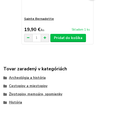
Sainte Bernadette
Dejiny Trnav
19,90 €
4,50 €
Skladom 1 ks
/
ks
/
ks
Pridať do košíka
Tovar zaradený v kategóriách
Archeológia a história
Cestopisy a miestopisy
Životopisy, memoáre, spomienky
História