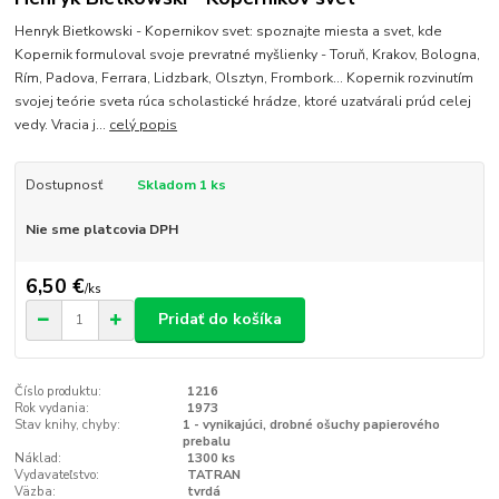
Henryk Bietkowski - Kopernikov svet: spoznajte miesta a svet, kde
Kopernik formuloval svoje prevratné myšlienky - Toruň, Krakov, Bologna,
Rím, Padova, Ferrara, Lidzbark, Olsztyn, Frombork... Kopernik rozvinutím
svojej teórie sveta rúca scholastické hrádze, ktoré uzatvárali prúd celej
vedy. Vracia j...
celý popis
Dostupnosť
Skladom 1 ks
Nie sme platcovia DPH
6,50 €
/
ks
Pridať do košíka
Číslo produktu:
1216
Rok vydania:
1973
Stav knihy, chyby:
1 - vynikajúci, drobné ošuchy papierového
prebalu
Náklad:
1300 ks
Vydavateľstvo:
TATRAN
Väzba:
tvrdá