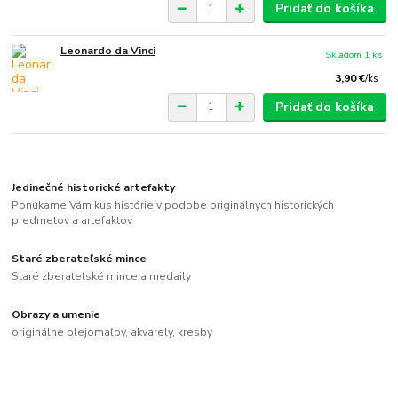
Pridať do košíka
Leonardo da Vinci
Skladom 1 ks
3,90 €
/
ks
Pridať do košíka
Jedinečné historické artefakty
Ponúkame Vám kus histórie v podobe originálnych historických
predmetov a artefaktov
Staré zberateľské mince
Staré zberateľské mince a medaily
Obrazy a umenie
originálne olejomaľby, akvarely, kresby