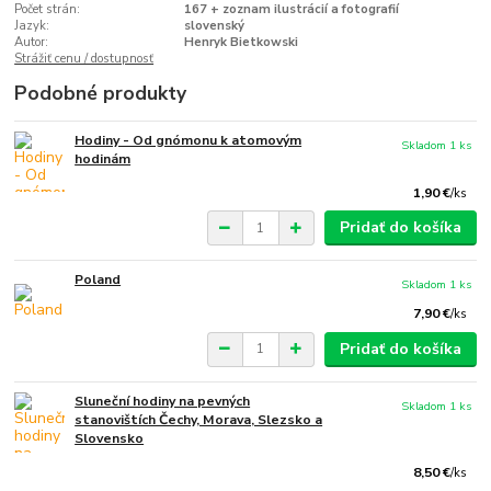
Počet strán:
167 + zoznam ilustrácií a fotografií
Jazyk:
slovenský
Autor:
Henryk Bietkowski
Strážiť cenu / dostupnosť
Podobné produkty
Hodiny - Od gnómonu k atomovým
Skladom 1 ks
hodinám
1,90 €
/
ks
Pridať do košíka
Poland
Skladom 1 ks
7,90 €
/
ks
Pridať do košíka
Sluneční hodiny na pevných
Skladom 1 ks
stanovištích Čechy, Morava, Slezsko a
Slovensko
8,50 €
/
ks