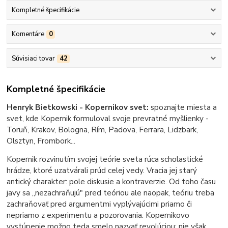
Kompletné špecifikácie
Komentáre
0
Súvisiaci tovar
42
Kompletné špecifikácie
Henryk Bietkowski - Kopernikov svet:
spoznajte miesta a
svet, kde Kopernik formuloval svoje prevratné myšlienky -
Toruň, Krakov, Bologna, Rím, Padova, Ferrara, Lidzbark,
Olsztyn, Frombork...
Kopernik rozvinutím svojej teórie sveta rúca scholastické
hrádze, ktoré uzatvárali prúd celej vedy. Vracia jej starý
antický charakter: pole diskusie a kontraverzie. Od toho času
javy sa „nezachraňujú" pred teóriou ale naopak, teóriu treba
zachraňovať pred argumentmi vyplývajúcimi priamo či
nepriamo z experimentu a pozorovania. Kopernikovo
vystúpenie možno teda smelo nazvať revolúciou; nie však