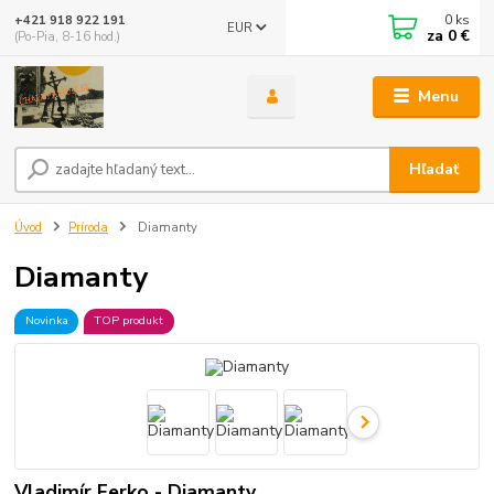
0
ks
+421 918 922 191
EUR
za
0 €
(Po-Pia, 8-16 hod.)
Menu
Hľadať
Úvod
Príroda
Diamanty
Diamanty
Novinka
TOP produkt
Vladimír Ferko - Diamanty