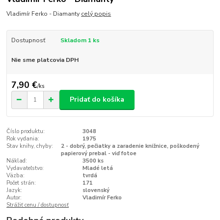
Vladimír Ferko - Diamanty
celý popis
Dostupnosť
Skladom 1 ks
Nie sme platcovia DPH
7,90 €
/
ks
Pridať do košíka
Číslo produktu:
3048
Rok vydania:
1975
Stav knihy, chyby:
2 - dobrý, pečiatky a zaradenie knižnice, poškodený
papierový prebal - viď fotoe
Náklad:
3500 ks
Vydavateľstvo:
Mladé letá
Väzba:
tvrdá
Počet strán:
171
Jazyk:
slovenský
Autor:
Vladimír Ferko
Strážiť cenu / dostupnosť