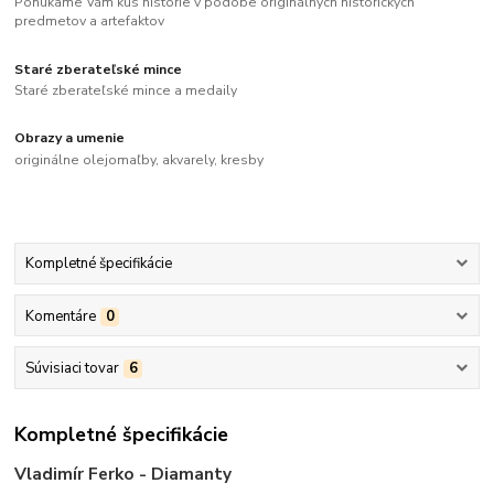
Ponúkame Vám kus histórie v podobe originálnych historických
predmetov a artefaktov
Staré zberateľské mince
Staré zberateľské mince a medaily
Obrazy a umenie
originálne olejomaľby, akvarely, kresby
Kompletné špecifikácie
Komentáre
0
Súvisiaci tovar
6
Kompletné špecifikácie
Vladimír Ferko - Diamanty