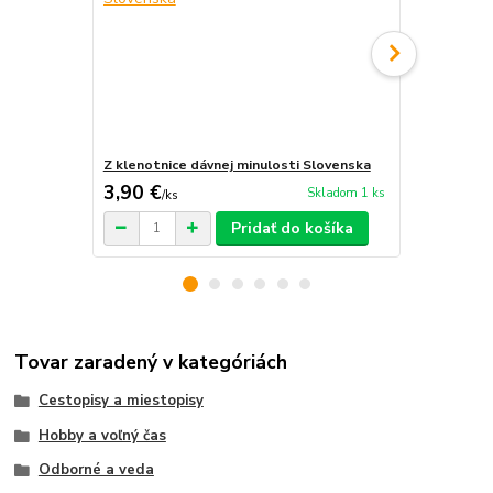
Z klenotnice dávnej minulosti Slovenska
Vo svete k
3,90 €
16 €
Skladom 1 ks
/
ks
/
ks
Pridať do košíka
Tovar zaradený v kategóriách
Cestopisy a miestopisy
Hobby a voľný čas
Odborné a veda