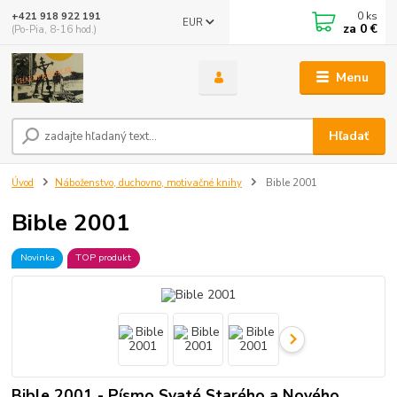
0
ks
+421 918 922 191
EUR
za
0 €
(Po-Pia, 8-16 hod.)
Menu
Hľadať
Úvod
Náboženstvo, duchovno, motivačné knihy
Bible 2001
Bible 2001
Novinka
TOP produkt
Bible 2001 - Písmo Svaté Starého a Nového