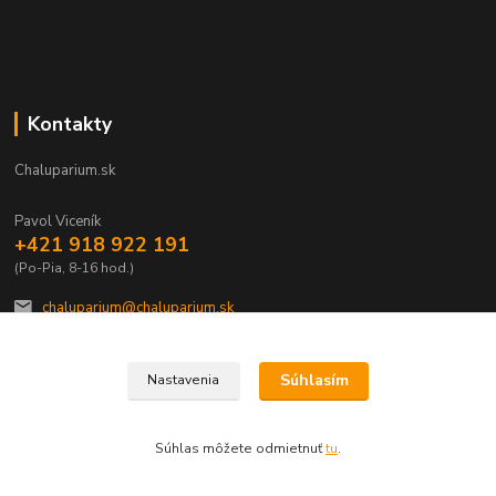
Kontakty
Chaluparium.sk
Pavol Viceník
+421 918 922 191
(Po-Pia, 8-16 hod.)
chaluparium@chaluparium.sk
Súhlasím
Nastavenia
Súhlas môžete odmietnuť
tu
.
Vytvorené na
Eshop-rychlo.sk