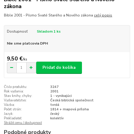
zákona
Bible 2001 - Písmo Svaté Starého a Nového zákona
celý popis
Dostupnosť
Skladom 1 ks
Nie sme platcovia DPH
9,50 €
/
ks
Pridať do košíka
Číslo produktu:
3247
Rok vydania:
2001
Stav knihy, chyby:
1 - vynikajúci
Vydavateľstvo:
Česká biblická společnost
Väzba:
tvrdá
Počet strán:
1814 + mapová príloha
Jazyk:
český
Prekladateľ:
kolektív
Strážiť cenu / dostupnosť
Podobné produkty