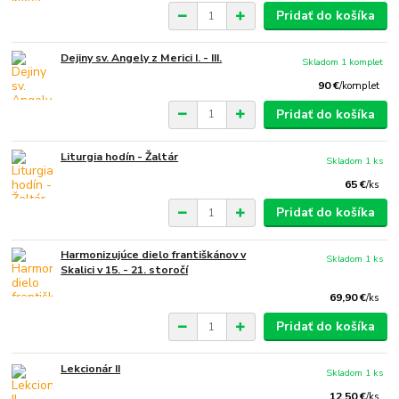
Pridať do košíka
Dejiny sv. Angely z Merici I. - III.
Skladom 1 komplet
90 €
/
komplet
Pridať do košíka
Liturgia hodín - Žaltár
Skladom 1 ks
65 €
/
ks
Pridať do košíka
Harmonizujúce dielo františkánov v
Skladom 1 ks
Skalici v 15. - 21. storočí
69,90 €
/
ks
Pridať do košíka
Lekcionár II
Skladom 1 ks
12,50 €
/
ks