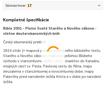
Súvisiaci tovar
17
Kompletné špecifikácie
Bible 2001 - Písmo Svaté Starého a Nového zákona -
včetne deuterokanonických knih
Český ekumenický preklad.
1814 strán (+ mapová príloha) podrobného biblického textu
Starého a Nového zákona s mapovou prílohou Blízkeho
východu v starozmluvnej dobe, cesty Izraelitov do Kanaánu,
misijných ciest sv. Pavla, Pavlovej cesty do Ríma, mapy
Jeruzalema v starozmluvnej a novozmluvnej dobe, mapy
Palestíny pred narodením Ježiša Krista a v dobe po narodení
Ježiša.