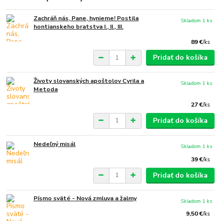
Zachráň nás, Pane, hynieme! Postila
Skladom 1 ks
hontianskeho bratstva I., II., III.
89 €
/
ks
Pridať do košíka
Životy slovanských apoštolov Cyrila a
Skladom 1 ks
Metoda
27 €
/
ks
Pridať do košíka
Nedeľný misál
Skladom 1 ks
39 €
/
ks
Pridať do košíka
Písmo sväté - Nová zmluva a žalmy
Skladom 1 ks
9,50 €
/
ks