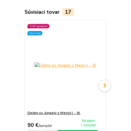
Súvisiaci tovar
17
TOP produkt
TOP produkt
Novinka
Novinka
Dejiny sv. Angely z Merici I. - III.
Sainte Ber
Skladom
90 €
19,90 €
1 komplet
/
komplet
/
k