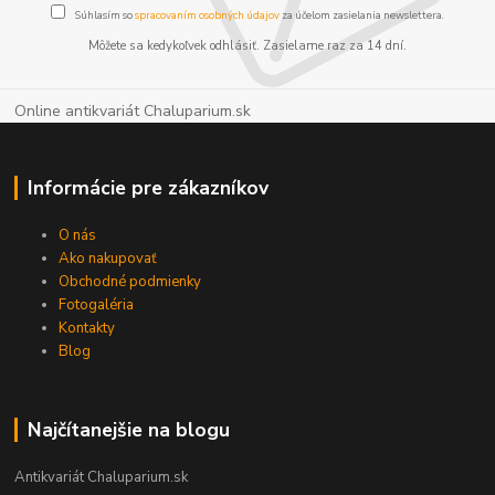
Súhlasím so
spracovaním osobných údajov
za účelom zasielania newslettera.
Môžete sa kedykoľvek odhlásiť. Zasielame raz za 14 dní.
Online antikvariát Chaluparium.sk
Informácie pre zákazníkov
O nás
Ako nakupovať
Obchodné podmienky
Fotogaléria
Kontakty
Blog
Najčítanejšie na blogu
Antikvariát Chaluparium.sk