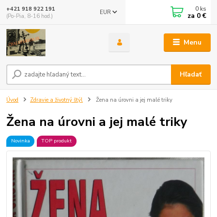
0
ks
+421 918 922 191
EUR
za
0 €
(Po-Pia, 8-16 hod.)
Menu
Hľadať
Úvod
Zdravie a životný štýl
Žena na úrovni a jej malé triky
Žena na úrovni a jej malé triky
Novinka
TOP produkt