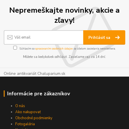
Nepremeškajte novinky, akcie a
zľavy!
Prihlásiť sa
Súhlasím so
spracovaním osobných údajov
za účelom zasielania newslettera.
Môžete sa kedykoľvek odhlásiť. Zasielame raz za 14 dní.
Online antikvariát Chaluparium.sk
Informácie pre zákazníkov
O nás
Ako nakupovať
Obchodné podmienky
Fotogaléria