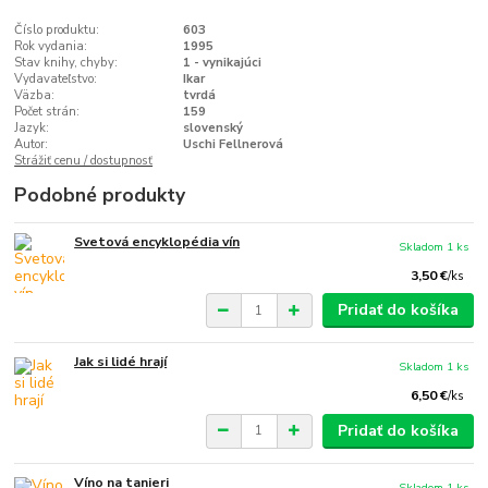
Číslo produktu:
603
Rok vydania:
1995
Stav knihy, chyby:
1 - vynikajúci
Vydavateľstvo:
Ikar
Väzba:
tvrdá
Počet strán:
159
Jazyk:
slovenský
Autor:
Uschi Fellnerová
Strážiť cenu / dostupnosť
Podobné produkty
Svetová encyklopédia vín
Skladom 1 ks
3,50 €
/
ks
Pridať do košíka
Jak si lidé hrají
Skladom 1 ks
6,50 €
/
ks
Pridať do košíka
Víno na tanieri
Skladom 1 ks