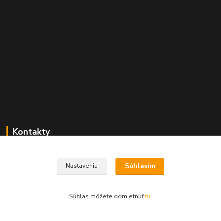
Kontakty
Chaluparium.sk
Súhlasím
Nastavenia
Pavol Viceník
+421 918 922 191
(Po-Pia, 8-16 hod.)
Súhlas môžete odmietnuť
tu
.
chaluparium@chaluparium.sk