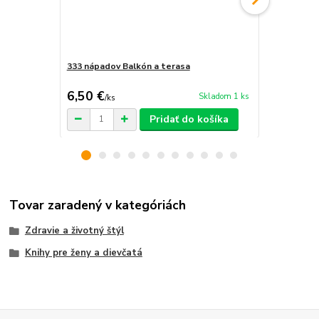
333 nápadov Balkón a terasa
Ako vznikol 
stvorením?
6,50 €
3,50 €
Skladom 1 ks
/
ks
/
ks
Pridať do košíka
Tovar zaradený v kategóriách
Zdravie a životný štýl
Knihy pre ženy a dievčatá