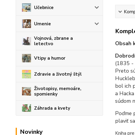
Učebnice
Kompl
Umenie
Komple
Vojnová, zbrane a
Obsah k
letectvo
Dobrodr
Vtipy a humor
(1835 - 
Preto sú
Zdravie a životný štýl
Hucklebe
bol ich 
Životopisy, memoáre,
a Hacka 
spomienky
súdom ne
Záhrada a kvety
Poďme p
plaviť s
Novinky
Kniha pre