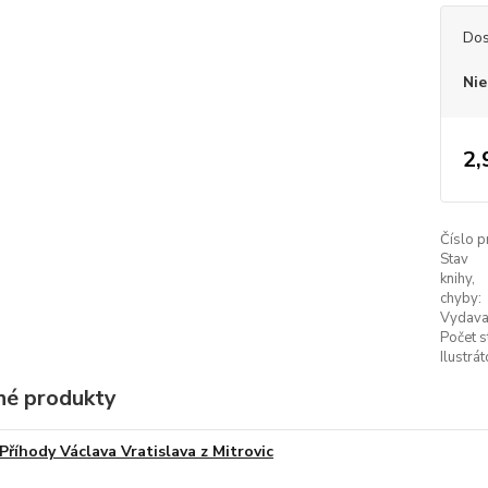
Dos
Nie
2,
Číslo p
Stav
knihy,
chyby:
Vydava
Počet s
Ilustrát
é produkty
Příhody Václava Vratislava z Mitrovic