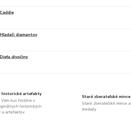
Caddie
Hľadači diamantov
Dieťa divočiny
 historické artefakty
Staré zberateľské mince
Vám kus histórie v
Staré zberateľské mince a
ginálnych historických
medaily
 a artefaktov