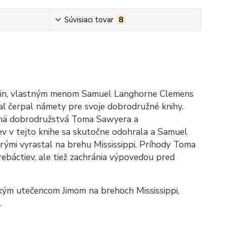
Súvisiaci tovar
8
in, vlastným menom Samuel Langhorne Clemens
iaľ čerpal námety pre svoje dobrodružné knihy.
najmä dobrodružstvá Toma Sawyera a
ev v tejto knihe sa skutočne odohrala a Samuel
orými vyrastal na brehu Mississippi. Príhody Toma
ebáctiev, ale tiež zachránia výpoveďou pred
ým utečencom Jimom na brehoch Mississippi,
.