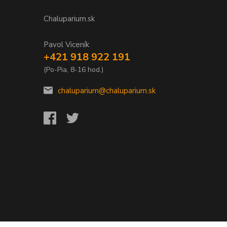
Chaluparium.sk
Pavol Viceník
+421 918 922 191
(Po-Pia, 8-16 hod.)
chaluparium@chaluparium.sk