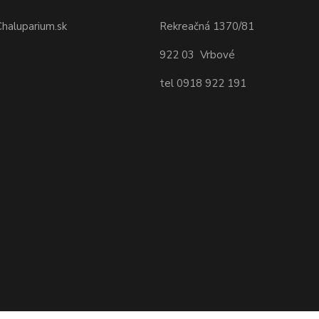
Chaluparium.sk
Rekreačná 1370/81
922 03 Vrbové
tel 0918 922 191