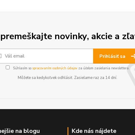
premeškajte novinky, akcie a zľa
Prihlásiť sa
Súhlasím so
spracovaním osobných údajov
za účelom zasielania newslettera.
Môžete sa kedykoľvek odhlásiť. Zasielame raz za 14 dní.
nejšie na blogu
Kde nás nájdete