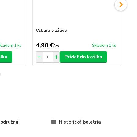
Vzbura v zálive
Sy
Da
4,90 €
2,
kladom 1 ks
Skladom 1 ks
/
ks
šíka
Pridať do košíka
rodružná
Historická beletria