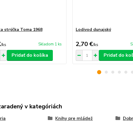
a strýčka Toma 1968
Lodivod dunajský
€
2,70 €
Skladom 1 ks
S
/
ks
/
ks
Pridať do košíka
Pridať do ko
zaradený v kategóriách
ria
Knihy pre mládež
Dob