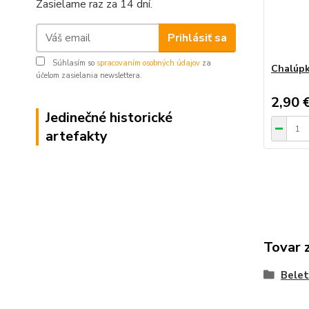
Zasielame raz za 14 dní.
Prihlásiť sa
Súhlasím so
spracovaním osobných údajov
za
Chalúpk
účelom zasielania newslettera.
2,90 
Jedinečné historické
artefakty
Tovar 
Belet