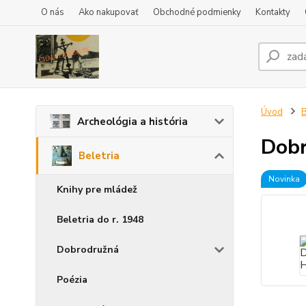
O nás
Ako nakupovať
Obchodné podmienky
Kontakty
Úvod
B
Archeológia a história
Dobr
Beletria
Novinka
Knihy pre mládež
Beletria do r. 1948
Dobrodružná
Poézia