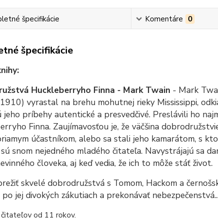
etné špecifikácie
Komentáre
0
tné špecifikácie
nihy:
užstvá Huckleberryho Finna - Mark Twain
- Mark Twa
1910) vyrastal na brehu mohutnej rieky Mississippi, odk
 jeho príbehy autentické a presvedčivé. Preslávili ho 
rryho Finna. Zaujímavosťou je, že väčšina dobrodružstvi
priamym účastníkom, alebo sa stali jeho kamarátom, s kt
sú snom nejedného mladého čitateľa. Navystrájajú sa dar
vinného človeka, aj keď vedia, že ich to môže stáť život.
režiť skvelé dobrodružstvá s Tomom, Hackom a černošsk
a po jej divokých zákutiach a prekonávať nebezpečenstvá..
 čitateľov od 11 rokov.