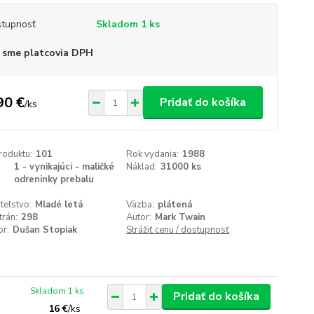
tupnosť
Skladom 1 ks
 sme platcovia DPH
90 €
Pridať do košíka
/
ks
roduktu:
101
Rok vydania:
1988
1 - vynikajúci - maličké
Náklad:
31000 ks
odreninky prebalu
teľstvo:
Mladé letá
Väzba:
plátená
trán:
298
Autor:
Mark Twain
or:
Dušan Stopiak
Strážiť cenu / dostupnosť
Skladom 1 ks
Pridať do košíka
16 €
/
ks