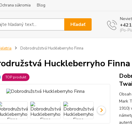
Ochrana súkromia
Blog
Neviet
Hľadať
+421
(Po-Pi
eletria
Dobrodružstvá Huckleberryho Finna
odružstvá Huckleberryho Finna
Dobr
TOP produkt
Twai
Obsah 
Mark T
1910) v
námety
autent