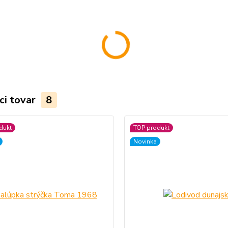
ci tovar
8
dukt
TOP produkt
Novinka