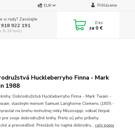
Prihlásenie
EUR
e si rady? Zavolajte.
0
ks
 918 922 191
za
0 €
a, 8-16 hod.)
odružstvá Huckleberryho Finna - Mark
n 1988
knihy: Dobrodružstvá Huckleberryho Finna - Mark Twain -
wain, vlastným menom Samuel Langhorne Clemens (1835 -
yrastal na brehu mohutnej rieky Mississippi, odkiaľ čerpal
 pre svoje dobrodružné knihy. Preto sú jeho príbehy
ické a presvedčivé. Preslávili ho najmä dobrodru...
celý popis