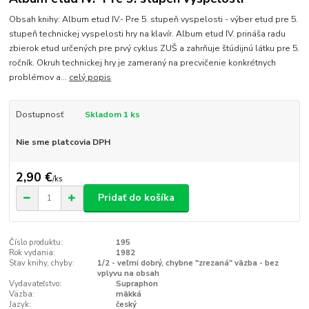
Obsah knihy: Album etud IV.- Pre 5. stupeň vyspelosti - výber etud pre 5.
stupeň technickej vyspelosti hry na klavír. Album etud IV. prináša radu
zbierok etud určených pre prvý cyklus ZUŠ a zahrňuje štúdijnú látku pre 5.
ročník. Okruh technickej hry je zameraný na precvičenie konkrétnych
problémov a...
celý popis
Dostupnosť
Skladom 1 ks
Nie sme platcovia DPH
2,90 €
/
ks
Pridať do košíka
Číslo produktu:
195
Rok vydania:
1982
Stav knihy, chyby:
1/2 - veľmi dobrý, chybne "zrezaná" väzba - bez
vplyvu na obsah
Vydavateľstvo:
Supraphon
Väzba:
mäkká
Jazyk:
český