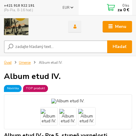
0
ks
+421 918 922 191
EUR
za
0 €
(Po-Pia, 8-16 hod.)
Menu
Hľadať
Úvod
Umenie
Album etud IV.
Album etud IV.
Novinka
TOP produkt
Album etud IV.- Pre 5. stupeň vyspelosti